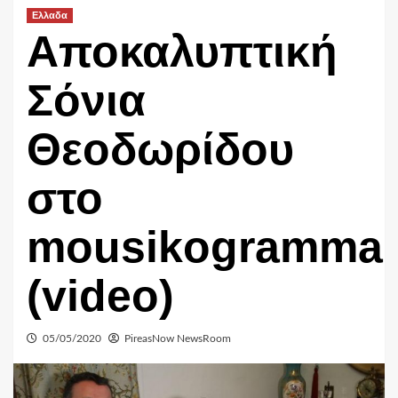
Ελλαδα
Αποκαλυπτική
Σόνια
Θεοδωρίδου
στο
mousikogramma
(video)
05/05/2020
PireasNow NewsRoom