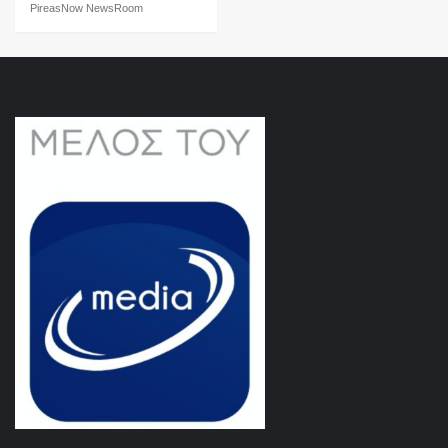
PireasNow NewsRoom