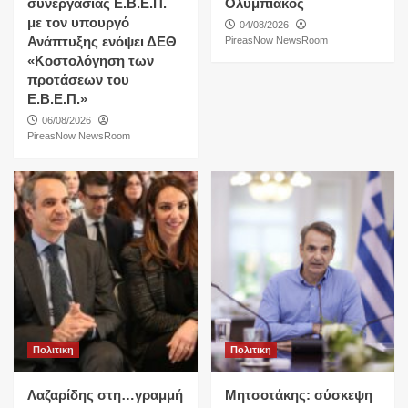
συνεργασίας Ε.Β.Ε.Π.
Ολυμπιακός
με τον υπουργό
04/08/2026
Ανάπτυξης ενόψει ΔΕΘ
PireasNow NewsRoom
«Κοστολόγηση των
προτάσεων του
Ε.Β.Ε.Π.»
06/08/2026
PireasNow NewsRoom
Πολιτικη
Πολιτικη
Λαζαρίδης στη…γραμμή
Μητσοτάκης: σύσκεψη