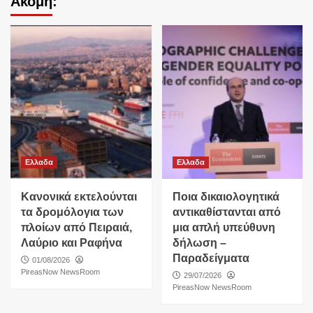
Ακόμη:
Ελλαδα
Ελλαδα
Κανονικά εκτελούνται
Ποια δικαιολογητικά
τα δρομόλογια των
αντικαθίστανται από
πλοίων από Πειραιά,
μια απλή υπεύθυνη
Λαύριο και Ραφήνα
δήλωση –
Παραδείγματα
01/08/2026
PireasNow NewsRoom
29/07/2026
PireasNow NewsRoom