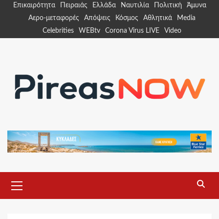
Skip
Επικαιρότητα
Πειραιάς
Ελλάδα
Ναυτιλία
Πολιτική
Άμυνα
to
Αερο-μεταφορές
Απόψεις
Κόσμος
Αθλητικά
Media
content
Celebrities
WEBtv
Corona Virus LIVE
Video
Primary
Menu