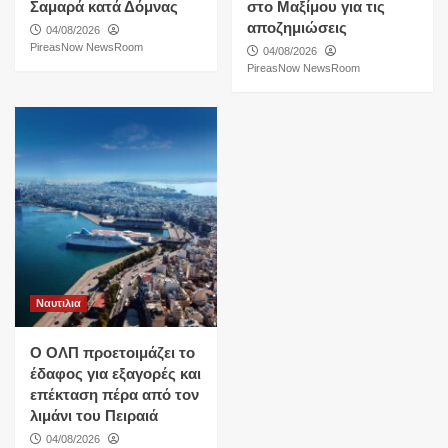
Σαμαρά κατά Δόμνας
στο Μαξίμου για τις
αποζημιώσεις
04/08/2026
PireasNow NewsRoom
04/08/2026
PireasNow NewsRoom
Ναυτιλια
O ΟΛΠ προετοιμάζει το
έδαφος για εξαγορές και
επέκταση πέρα από τον
λιμάνι του Πειραιά
04/08/2026