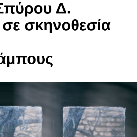
Σπύρου Δ.
 σε σκηνοθεσία
άμπους