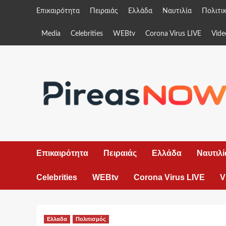
Skip
Επικαιρότητα
Πειραιάς
Ελλάδα
Ναυτιλία
Πολιτι
to
content
Media
Celebrities
WEBtv
Corona Virus LIVE
Vide
Επικαιρότητα
Πειραιάς
Ελλάδα
Ναυτιλί
Celebrities
WEBtv
Corona Virus LIVE
V
Ελλαδα
Πολιτισμός