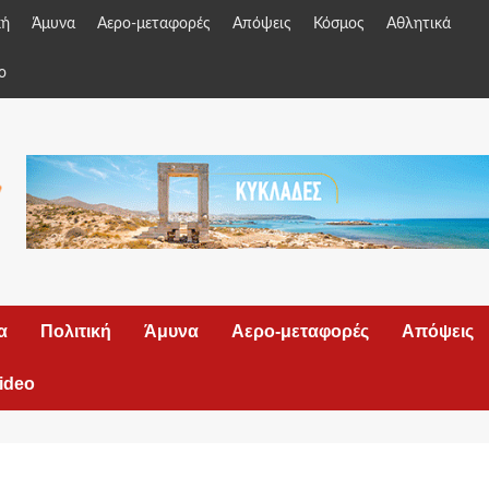
κή
Άμυνα
Αερο-μεταφορές
Απόψεις
Κόσμος
Αθλητικά
o
α
Πολιτική
Άμυνα
Αερο-μεταφορές
Απόψεις
ideo