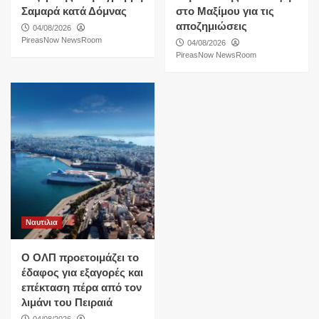
Σαμαρά κατά Δόμνας
στο Μαξίμου για τις
αποζημιώσεις
04/08/2026
PireasNow NewsRoom
04/08/2026
PireasNow NewsRoom
Ναυτιλια
O ΟΛΠ προετοιμάζει το
έδαφος για εξαγορές και
επέκταση πέρα από τον
λιμάνι του Πειραιά
04/08/2026