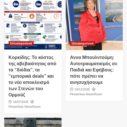
Uncategorized
Uncategorized
Κορκίδης: Το κόστος
Αννα Μπουλντούμη:
της αβεβαιότητας από
Αυτοτραυματισμός σε
τα “διόδια”, τα
Παιδιά και Εφήβους:
“εμπορικά deals” και
πότε πρέπει να
το νέο αποκλεισμό
ανησυχήσουμε
των Στενών του
19/12/2025
Ορμούζ
PireasNow NewsRoom
16/07/2026
PireasNow NewsRoom