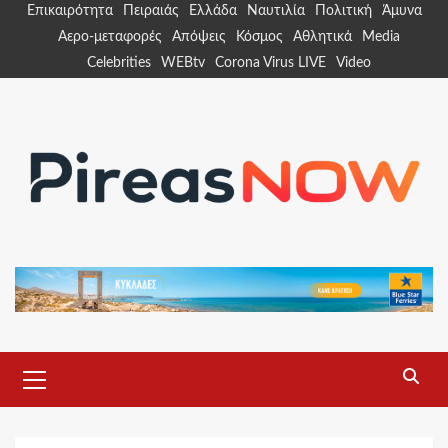
Skip
Επικαιρότητα
Πειραιάς
Ελλάδα
Ναυτιλία
Πολιτική
Άμυνα
to
Αερο-μεταφορές
Απόψεις
Κόσμος
Αθλητικά
Media
content
Celebrities
WEBtv
Corona Virus LIVE
Video
Primary
Menu