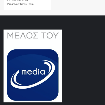
PireasNow NewsRoom