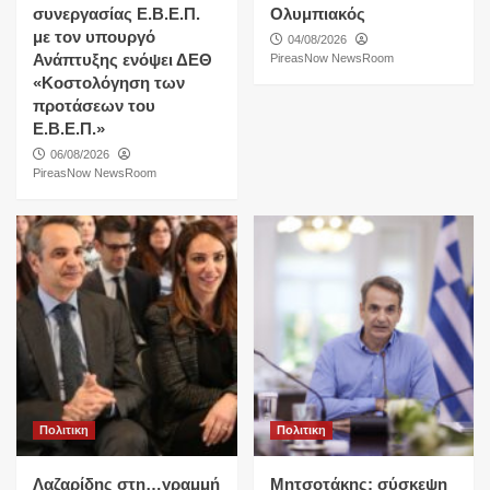
συνεργασίας Ε.Β.Ε.Π.
Ολυμπιακός
με τον υπουργό
04/08/2026
Ανάπτυξης ενόψει ΔΕΘ
PireasNow NewsRoom
«Κοστολόγηση των
προτάσεων του
Ε.Β.Ε.Π.»
06/08/2026
PireasNow NewsRoom
Πολιτικη
Πολιτικη
Λαζαρίδης στη…γραμμή
Μητσοτάκης: σύσκεψη