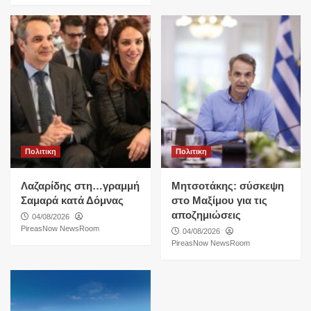
Πολιτικη
Πολιτικη
Λαζαρίδης στη…γραμμή
Μητσοτάκης: σύσκεψη
Σαμαρά κατά Δόμνας
στο Μαξίμου για τις
αποζημιώσεις
04/08/2026
PireasNow NewsRoom
04/08/2026
PireasNow NewsRoom