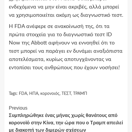
ενδεχόμενα να μην είναι ακριβές, αλλά μπορεί
να χρησιμοποιείται ακόμη ως διαγνωστικό τεστ.
Η FDA ανέφερε σε ανακοίνωσή της, ότι τα
πρώτα στοιχεία για το διαγνωστικό τεστ ID
Now της Abbott αφήνουν να εννοηθεί ότι το
τεστ μπορεί να παράγει εν δυνάμει αναξιόπιστα
αποτελέσματα, κυρίως αποτυγχάνοντας να
εντοπίσει τους ανθρώπους που έχουν νοσήσει!
Tags:
FDA
,
ΗΠΑ
,
κορονοιός
,
ΤΕΣΤ
,
ΤΡΑΜΠ
Continue
Previous
Συμπληρώθηκε ένας μήνας χωρίς θανάτους από
Reading
κορονοϊό στην Κίνα, την ώρα που ο Τραμπ απειλεί
με διακοπή των διμερών σχέσεων