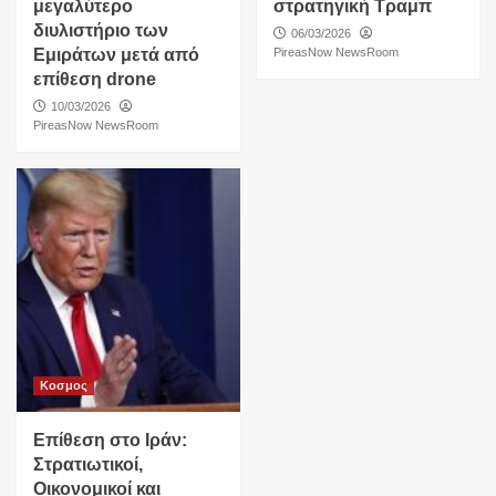
μεγαλύτερο
στρατηγική Τραμπ
διυλιστήριο των
06/03/2026
Εμιράτων μετά από
PireasNow NewsRoom
επίθεση drone
10/03/2026
PireasNow NewsRoom
Κοσμος
Επίθεση στο Ιράν:
Στρατιωτικοί,
Οικονομικοί και