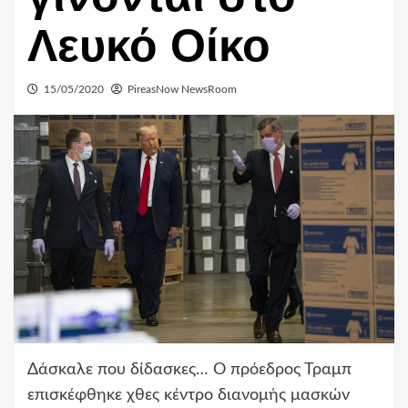
Λευκό Οίκο
15/05/2020
PireasNow NewsRoom
Δάσκαλε που δίδασκες… Ο πρόεδρος Τραμπ
επισκέφθηκε χθες κέντρο διανομής μασκών