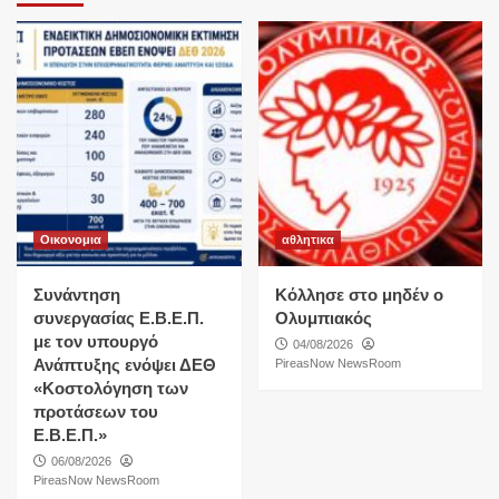
Οικονομια
αθλητικα
Συνάντηση
Κόλλησε στο μηδέν ο
συνεργασίας Ε.Β.Ε.Π.
Ολυμπιακός
με τον υπουργό
04/08/2026
Ανάπτυξης ενόψει ΔΕΘ
PireasNow NewsRoom
«Κοστολόγηση των
προτάσεων του
Ε.Β.Ε.Π.»
06/08/2026
PireasNow NewsRoom