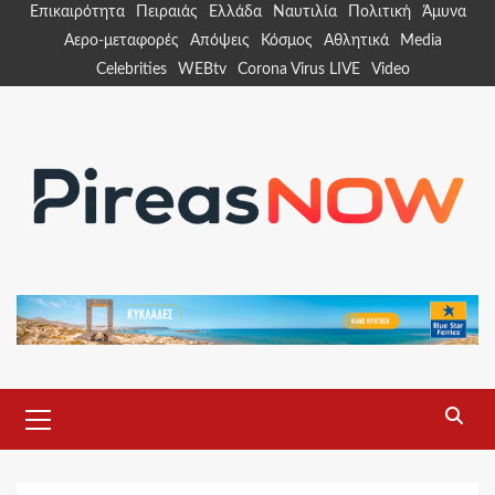
Skip
Επικαιρότητα
Πειραιάς
Ελλάδα
Ναυτιλία
Πολιτική
Άμυνα
to
Αερο-μεταφορές
Απόψεις
Κόσμος
Αθλητικά
Media
content
Celebrities
WEBtv
Corona Virus LIVE
Video
Primary
Menu