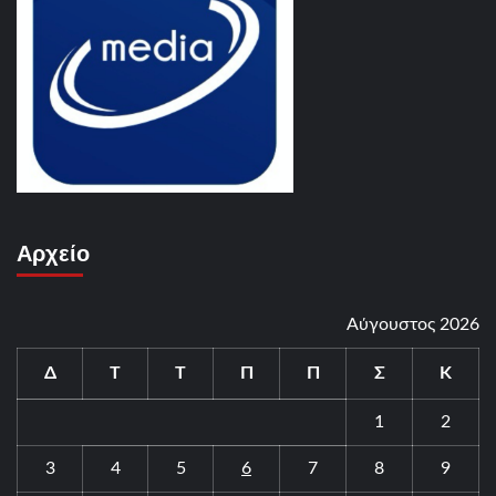
Αρχείο
Αύγουστος 2026
Δ
Τ
Τ
Π
Π
Σ
Κ
1
2
3
4
5
6
7
8
9