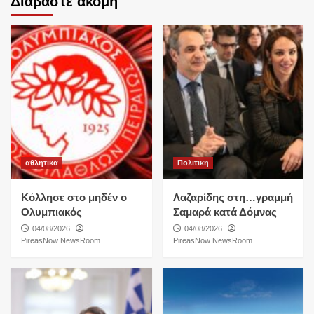
Διαβάστε ακόμη
αθλητικα
Πολιτικη
Κόλλησε στο μηδέν ο
Λαζαρίδης στη…γραμμή
Ολυμπιακός
Σαμαρά κατά Δόμνας
04/08/2026
04/08/2026
PireasNow NewsRoom
PireasNow NewsRoom