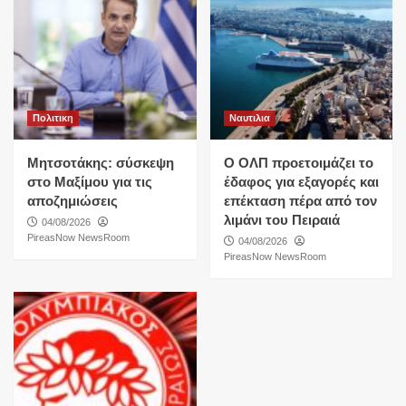
Πολιτικη
Ναυτιλια
Μητσοτάκης: σύσκεψη
O ΟΛΠ προετοιμάζει το
στο Μαξίμου για τις
έδαφος για εξαγορές και
αποζημιώσεις
επέκταση πέρα από τον
λιμάνι του Πειραιά
04/08/2026
PireasNow NewsRoom
04/08/2026
PireasNow NewsRoom