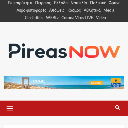
Skip
Επικαιρότητα
Πειραιάς
Ελλάδα
Ναυτιλία
Πολιτική
Άμυνα
to
Αερο-μεταφορές
Απόψεις
Κόσμος
Αθλητικά
Media
content
Celebrities
WEBtv
Corona Virus LIVE
Video
Primary
Menu