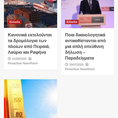
Ελλαδα
Ελλαδα
Κανονικά εκτελούνται
Ποια δικαιολογητικά
τα δρομόλογια των
αντικαθίστανται από
πλοίων από Πειραιά,
μια απλή υπεύθυνη
Λαύριο και Ραφήνα
δήλωση –
Παραδείγματα
01/08/2026
PireasNow NewsRoom
29/07/2026
PireasNow NewsRoom