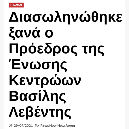
Ελλαδα
Διασωληνώθηκε
ξανά ο
Πρόεδρος της
Ένωσης
Κεντρώων
Βασίλης
Λεβέντης
29/09/2021
PireasNow NewsRoom