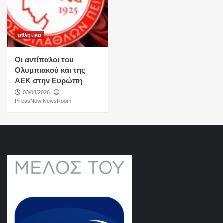
αθλητικα
Οι αντίπαλοι του
Ολυμπιακού και της
ΑΕΚ στην Ευρώπη
03/08/2026
PireasNow NewsRoom