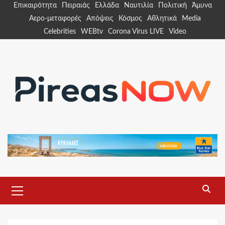
Skip
Επικαιρότητα
Πειραιάς
Ελλάδα
Ναυτιλία
Πολιτική
Άμυνα
to
Αερο-μεταφορές
Απόψεις
Κόσμος
Αθλητικά
Media
content
Celebrities
WEBtv
Corona Virus LIVE
Video
Primary
Menu