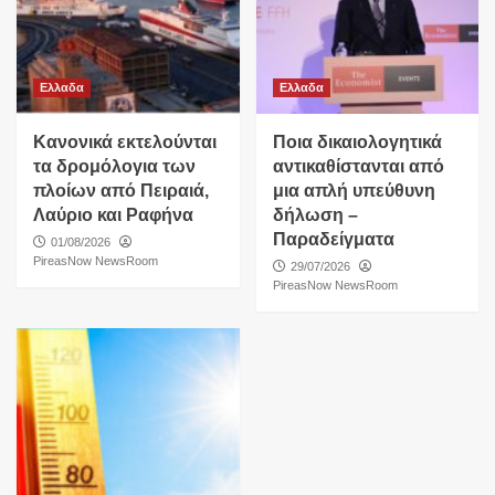
Ελλαδα
Ελλαδα
Κανονικά εκτελούνται
Ποια δικαιολογητικά
τα δρομόλογια των
αντικαθίστανται από
πλοίων από Πειραιά,
μια απλή υπεύθυνη
Λαύριο και Ραφήνα
δήλωση –
Παραδείγματα
01/08/2026
PireasNow NewsRoom
29/07/2026
PireasNow NewsRoom