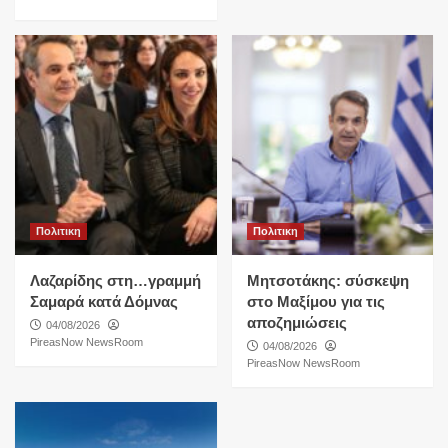
Πολιτικη
Πολιτικη
Λαζαρίδης στη…γραμμή
Μητσοτάκης: σύσκεψη
Σαμαρά κατά Δόμνας
στο Μαξίμου για τις
αποζημιώσεις
04/08/2026
PireasNow NewsRoom
04/08/2026
PireasNow NewsRoom