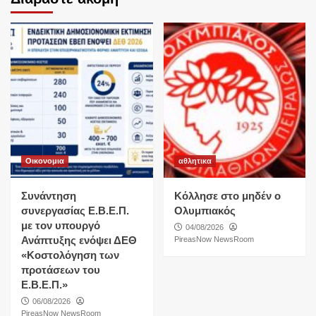
Οικονομια
αθλητικα
Συνάντηση
Κόλλησε στο μηδέν ο
συνεργασίας Ε.Β.Ε.Π.
Ολυμπιακός
με τον υπουργό
04/08/2026
Ανάπτυξης ενόψει ΔΕΘ
PireasNow NewsRoom
«Κοστολόγηση των
προτάσεων του
Ε.Β.Ε.Π.»
06/08/2026
PireasNow NewsRoom