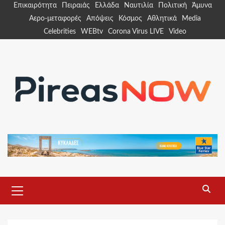
Skip
Επικαιρότητα
Πειραιάς
Ελλάδα
Ναυτιλία
Πολιτική
Άμυνα
to
Αερο-μεταφορές
Απόψεις
Κόσμος
Αθλητικά
Media
content
Celebrities
WEBtv
Corona Virus LIVE
Video
Primary
Menu