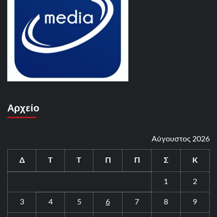
Αρχείο
Αύγουστος 2026
Δ
Τ
Τ
Π
Π
Σ
Κ
1
2
3
4
5
6
7
8
9