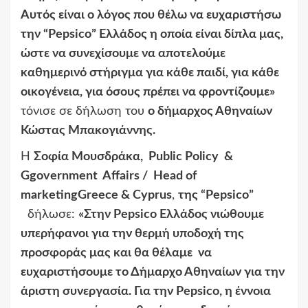
Αυτός είναι ο λόγος που θέλω να ευχαριστήσω
την “Pepsico” Ελλάδος η οποία είναι δίπλα μας,
ώστε να συνεχίσουμε να αποτελούμε
καθημερινό στήριγμα για κάθε παιδί, για κάθε
οικογένεια, για όσους πρέπει να φροντίζουμε»
τόνισε σε δήλωση του
ο δήμαρχος Αθηναίων
Κώστας Μπακογιάννης.
Η
Σοφία Μουσδράκα, P
ublic
P
olicy
&
G
government
A
ffairs
/ H
ead
of
marketing
G
reece
& C
yprus
,
της “
Pepsico
”
δήλωσε:
«Στην Pepsico Ελλάδος νιώθουμε
υπερήφανοι για την θερμή υποδοχή της
προσφοράς μας και θα θέλαμε να
ευχαριστήσουμε το Δήμαρχο Αθηναίων για την
άριστη συνεργασία. Για την Pepsico, η έννοια