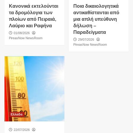
Κανονικά εκτελούνται
Ποια δικαιολογητικά
τα δρομόλογια των
αντικαθίστανται από
πλοίων από Πειραιά,
μια απλή υπεύθυνη
Λαύριο και Ραφήνα
δήλωση –
Παραδείγματα
01/08/2026
PireasNow NewsRoom
29/07/2026
PireasNow NewsRoom
Ελλαδα
22/07/2026