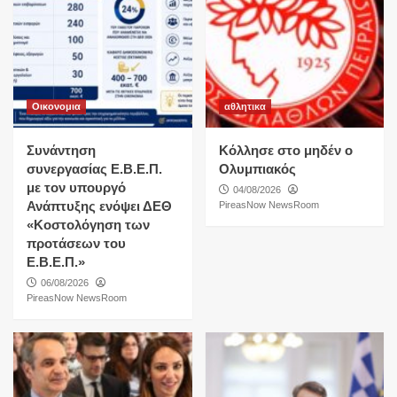
Οικονομια
αθλητικα
Συνάντηση
Κόλλησε στο μηδέν ο
συνεργασίας Ε.Β.Ε.Π.
Ολυμπιακός
με τον υπουργό
04/08/2026
Ανάπτυξης ενόψει ΔΕΘ
PireasNow NewsRoom
«Κοστολόγηση των
προτάσεων του
Ε.Β.Ε.Π.»
06/08/2026
PireasNow NewsRoom