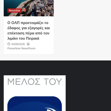
Ναυτιλια
O ΟΛΠ προετοιμάζει το
έδαφος για εξαγορές και
επέκταση πέρα από τον
λιμάνι του Πειραιά
04/08/2026
PireasNow NewsRoom