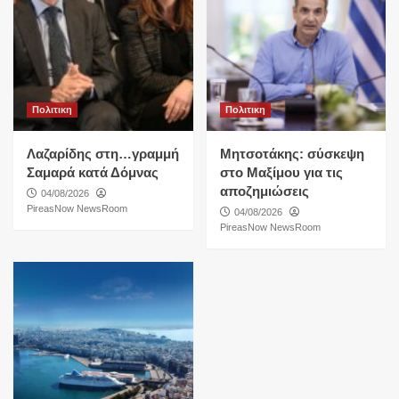
Πολιτικη
Πολιτικη
Λαζαρίδης στη…γραμμή
Μητσοτάκης: σύσκεψη
Σαμαρά κατά Δόμνας
στο Μαξίμου για τις
αποζημιώσεις
04/08/2026
PireasNow NewsRoom
04/08/2026
PireasNow NewsRoom