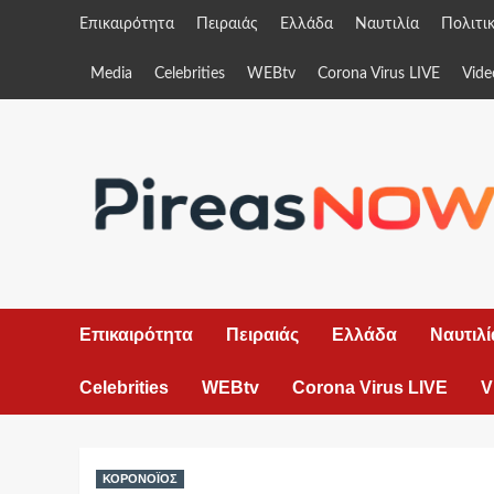
Skip
Επικαιρότητα
Πειραιάς
Ελλάδα
Ναυτιλία
Πολιτι
to
content
Media
Celebrities
WEBtv
Corona Virus LIVE
Vide
Επικαιρότητα
Πειραιάς
Ελλάδα
Ναυτιλί
Celebrities
WEBtv
Corona Virus LIVE
V
ΚΟΡΟΝΟΪΟΣ