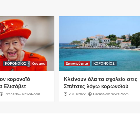
ΚΟΡΟΝΟΪΟΣ
Κοσμος
Επικαιρότητα
ΚΟΡΟΝΟΪΟΣ
τον κορονοϊό
Κλείνουν όλα τα σχολεία στις
α Ελισάβετ
Σπέτσες λόγω κορωνοϊού
PireasNow NewsRoom
20/01/2022
PireasNow NewsRoom