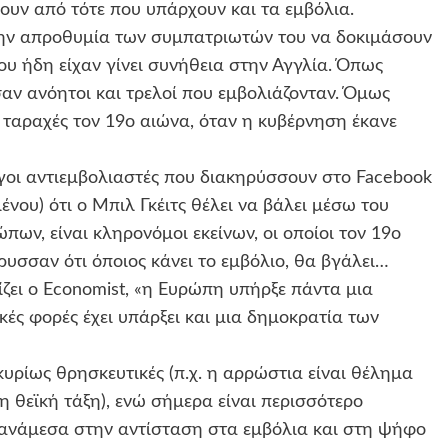
ουν από τότε που υπάρχουν και τα εμβόλια.
ε την απροθυμία των συμπατριωτών του να δοκιμάσουν
ου ήδη είχαν γίνει συνήθεια στην Αγγλία. Όπως
σαν ανόητοι και τρελοί που εμβολιάζονταν. Όμως
 ταραχές τον 19ο αιώνα, όταν η κυβέρνηση έκανε
γοι αντιεμβολιαστές που διακηρύσσουν στο Facebook
νου) ότι ο Μπιλ Γκέιτς θέλει να βάλει μέσω του
ων, είναι κληρονόμοι εκείνων, οι οποίοι τον 19ο
σσαν ότι όποιος κάνει το εμβόλιο, θα βγάλει…
ζει ο Economist, «η Ευρώπη υπήρξε πάντα μια
ές φορές έχει υπάρξει και μια δημοκρατία των
κυρίως θρησκευτικές (π.χ. η αρρώστια είναι θέλημα
 θεϊκή τάξη), ενώ σήμερα είναι περισσότερο
 ανάμεσα στην αντίσταση στα εμβόλια και στη ψήφο