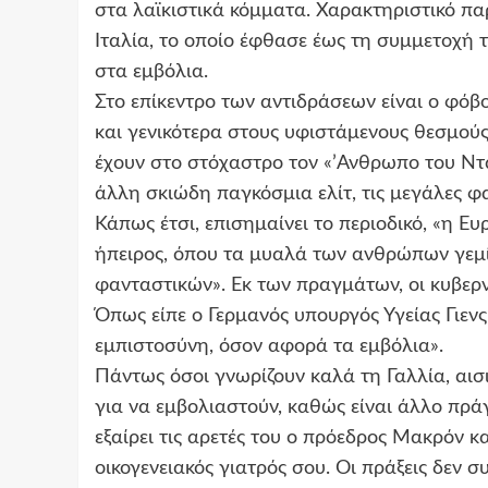
στα λαϊκιστικά κόμματα. Χαρακτηριστικό πα
Ιταλία, το οποίο έφθασε έως τη συμμετοχή 
στα εμβόλια.
Στο επίκεντρο των αντιδράσεων είναι ο φόβος
και γενικότερα στους υφιστάμενους θεσμούς.
έχουν στο στόχαστρο τον «’Ανθρωπο του Νταβ
άλλη σκιώδη παγκόσμια ελίτ, τις μεγάλες φα
Κάπως έτσι, επισημαίνει το περιοδικό, «η Ε
ήπειρος, όπου τα μυαλά των ανθρώπων γεμί
φανταστικών». Εκ των πραγμάτων, οι κυβερν
Όπως είπε ο Γερμανός υπουργός Υγείας Γιενς 
εμπιστοσύνη, όσον αφορά τα εμβόλια».
Πάντως όσοι γνωρίζουν καλά τη Γαλλία, αισι
για να εμβολιαστούν, καθώς είναι άλλο πρά
εξαίρει τις αρετές του ο πρόεδρος Μακρόν κ
οικογενειακός γιατρός σου. Οι πράξεις δεν σ