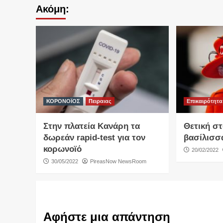
Ακόμη:
ΚΟΡΟΝΟΪΟΣ
Πειραιας
Επικαιρότητα
Στην πλατεία Κανάρη τα
Θετική σ
δωρεάν rapid-test για τον
βασίλισσ
κορωνοϊό
20/02/2022
30/05/2022
PireasNow NewsRoom
Αφήστε μια απάντηση