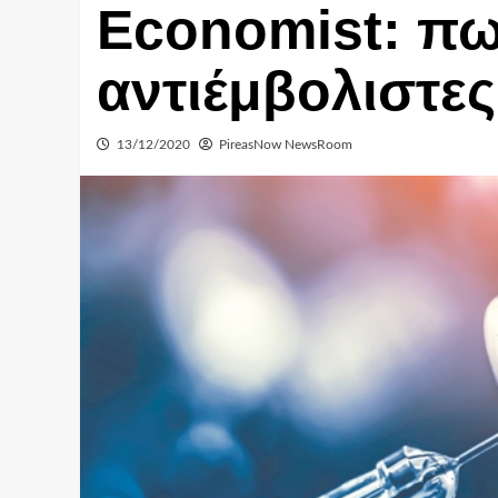
Economist: πω
αντιέμβολιστες
13/12/2020
PireasNow NewsRoom