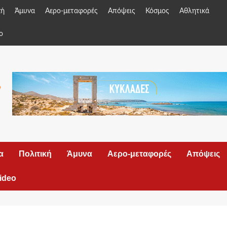
κή
Άμυνα
Αερο-μεταφορές
Απόψεις
Κόσμος
Αθλητικά
o
α
Πολιτική
Άμυνα
Αερο-μεταφορές
Απόψεις
ideo