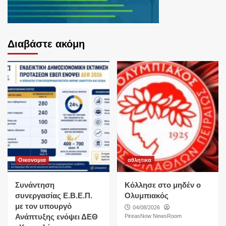
Διαβάστε ακόμη
Οικονομια
αθλητικα
Συνάντηση
Κόλλησε στο μηδέν ο
συνεργασίας Ε.Β.Ε.Π.
Ολυμπιακός
με τον υπουργό
04/08/2026
Ανάπτυξης ενόψει ΔΕΘ
PireasNow NewsRoom