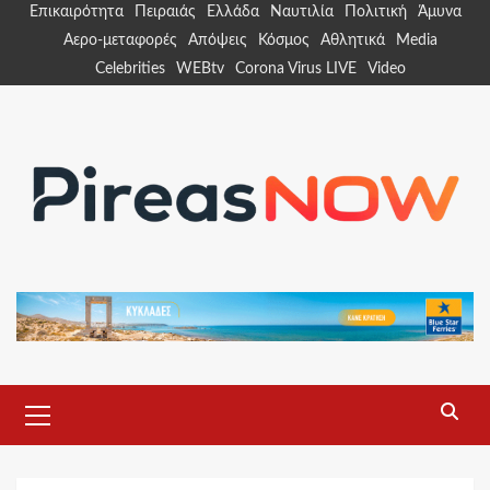
Skip
Επικαιρότητα
Πειραιάς
Ελλάδα
Ναυτιλία
Πολιτική
Άμυνα
to
Αερο-μεταφορές
Απόψεις
Κόσμος
Αθλητικά
Media
content
Celebrities
WEBtv
Corona Virus LIVE
Video
Primary
Menu