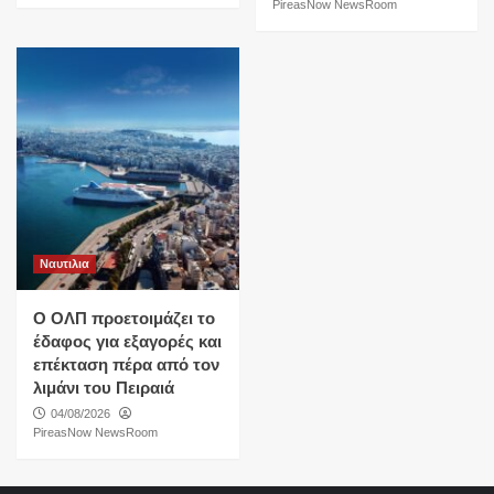
PireasNow NewsRoom
Ναυτιλια
O ΟΛΠ προετοιμάζει το
έδαφος για εξαγορές και
επέκταση πέρα από τον
λιμάνι του Πειραιά
04/08/2026
PireasNow NewsRoom