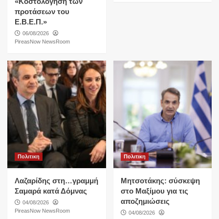
«Κοστολόγηση των
προτάσεων του
Ε.Β.Ε.Π.»
06/08/2026
PireasNow NewsRoom
Πολιτικη
Πολιτικη
Λαζαρίδης στη…γραμμή
Μητσοτάκης: σύσκεψη
Σαμαρά κατά Δόμνας
στο Μαξίμου για τις
αποζημιώσεις
04/08/2026
PireasNow NewsRoom
04/08/2026