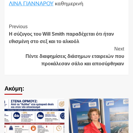
ΛΙΝΑ ΓΙΑΝΝΑΡΟΥ
καθημερινή
Continue
Previous
Η σύζυγος του Will Smith παραδέχεται ότι ήταν
Reading
εθισμένη στο σεξ και το αλκοόλ
Next
Πέντε διαφημίσεις διάσημων εταιρειών που
προκάλεσαν σάλο και αποσύρθηκαν
Ακόμη: