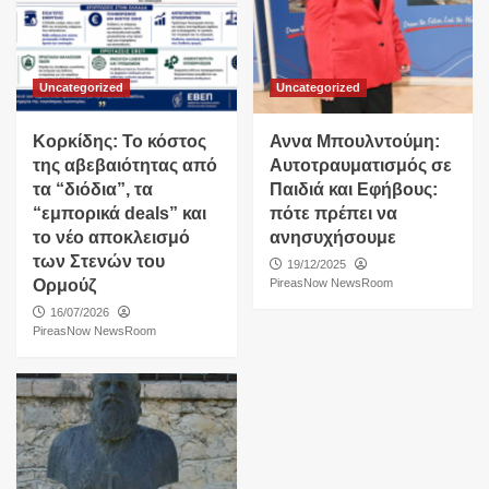
Uncategorized
Uncategorized
Κορκίδης: Το κόστος
Αννα Μπουλντούμη:
της αβεβαιότητας από
Αυτοτραυματισμός σε
τα “διόδια”, τα
Παιδιά και Εφήβους:
“εμπορικά deals” και
πότε πρέπει να
το νέο αποκλεισμό
ανησυχήσουμε
των Στενών του
19/12/2025
Ορμούζ
PireasNow NewsRoom
16/07/2026
PireasNow NewsRoom