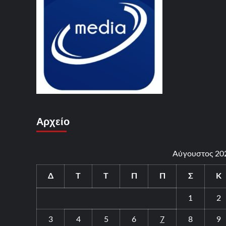
Αρχείο
Αύγουστος 20
Δ
Τ
Τ
Π
Π
Σ
Κ
1
2
3
4
5
6
7
8
9