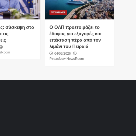
Ναυτιλια
ς: σύσκεψη στο
O ΟΛΠ προετοιμάζει το
 τις
έδαφος για εξαγορές και
εις
επέκταση πέρα από τον
λιμάνι του Πειραιά
wsRoom
04/08/2026
PireasNow NewsRoom