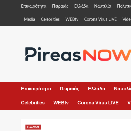
Skip
Επικαιρότητα
Πειραιάς
Ελλάδα
Ναυτιλία
Πολιτι
to
content
Media
Celebrities
WEBtv
Corona Virus LIVE
Vide
Επικαιρότητα
Πειραιάς
Ελλάδα
Ναυτιλί
Celebrities
WEBtv
Corona Virus LIVE
V
Ελλαδα