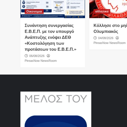
Οικονομια
αθλητικα
Συνάντηση συνεργασίας
Κόλλησε στο μη
Ε.Β.Ε.Π. με τον υπουργό
Ολυμπιακός
Ανάπτυξης ενόψει ΔΕΘ
04/08/2026
«Κοστολόγηση των
PireasNow NewsRoom
προτάσεων του Ε.Β.Ε.Π.»
06/08/2026
PireasNow NewsRoom