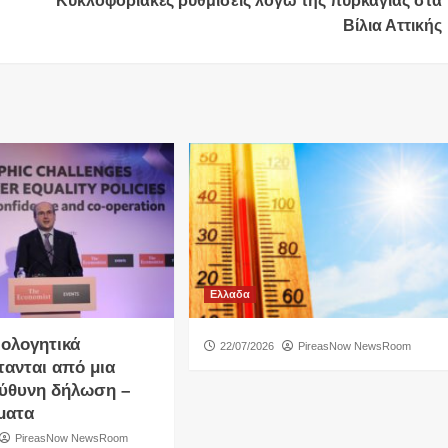
Κυκλοφοριακές ρυθμίσεις λόγω της πυρκαγιάς στα
Βίλια Αττικής
Ελλαδα
ιολογητικά
22/07/2026
PireasNow NewsRoom
τανται από μια
ύθυνη δήλωση –
ματα
PireasNow NewsRoom