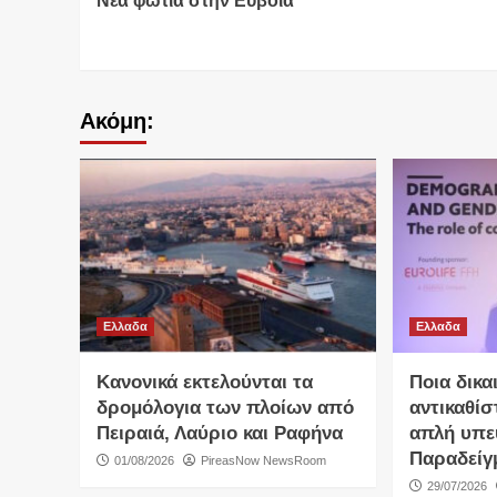
Νέα φωτιά στην Εύβοια
Reading
Ακόμη:
Ελλαδα
Ελλαδα
Κανονικά εκτελούνται τα
Ποια δικα
δρομόλογια των πλοίων από
αντικαθίσ
Πειραιά, Λαύριο και Ραφήνα
απλή υπε
Παραδείγ
01/08/2026
PireasNow NewsRoom
29/07/2026