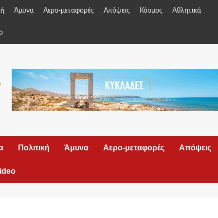
κή
Άμυνα
Αερο-μεταφορές
Απόψεις
Κόσμος
Αθλητικά
o
α
Πολιτική
Άμυνα
Αερο-μεταφορές
Απόψεις
ideo