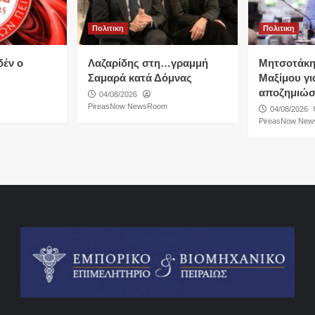
Πολιτικη
Πολιτικη
δέν ο
Λαζαρίδης στη…γραμμή
Μητσοτάκη
Σαμαρά κατά Δόμνας
Μαξίμου για
αποζημιώσ
04/08/2026
PireasNow NewsRoom
04/08/2026
PireasNow Ne