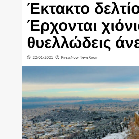
Έκτακτο δελτί
Έρχονται χιόνια
θυελλώδεις άν
22/01/2021
PireasNow NewsRoom