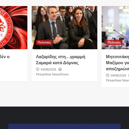
Πολιτικη
Πολιτικη
δέν ο
Λαζαρίδης στη…γραμμή
Μητσοτάκη
Σαμαρά κατά Δόμνας
Μαξίμου για
αποζημιώσ
04/08/2026
PireasNow NewsRoom
04/08/2026
PireasNow Ne