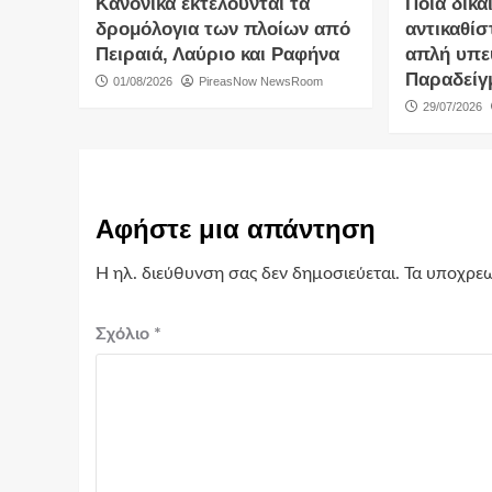
Κανονικά εκτελούνται τα
Ποια δικα
δρομόλογια των πλοίων από
αντικαθίσ
Πειραιά, Λαύριο και Ραφήνα
απλή υπε
Παραδείγ
01/08/2026
PireasNow NewsRoom
29/07/2026
Αφήστε μια απάντηση
Η ηλ. διεύθυνση σας δεν δημοσιεύεται.
Τα υποχρεω
Σχόλιο
*