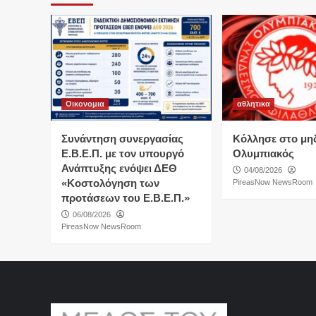
Οικονομια
αθλητικα
Συνάντηση συνεργασίας
Κόλλησε στο μη
Ε.Β.Ε.Π. με τον υπουργό
Ολυμπιακός
Ανάπτυξης ενόψει ΔΕΘ
04/08/2026
«Κοστολόγηση των
PireasNow NewsRoom
προτάσεων του Ε.Β.Ε.Π.»
06/08/2026
PireasNow NewsRoom