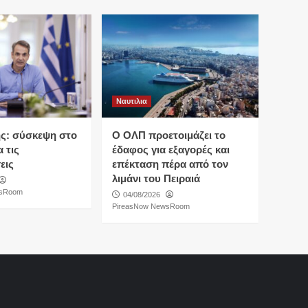
Ναυτιλια
ς: σύσκεψη στο
O ΟΛΠ προετοιμάζει το
 τις
έδαφος για εξαγορές και
εις
επέκταση πέρα από τον
λιμάνι του Πειραιά
wsRoom
04/08/2026
PireasNow NewsRoom