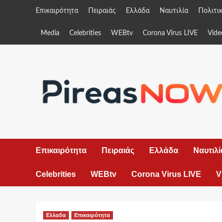
Skip
Επικαιρότητα
Πειραιάς
Ελλάδα
Ναυτιλία
Πολιτι
to
content
Media
Celebrities
WEBtv
Corona Virus LIVE
Vide
Επικαιρότητα
Πειραιάς
Ελλάδα
Ναυτιλί
Celebrities
WEBtv
Corona Virus LIVE
V
Ελλαδα
Επικαιρότητα