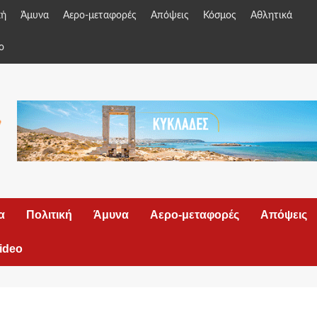
κή
Άμυνα
Αερο-μεταφορές
Απόψεις
Κόσμος
Αθλητικά
o
α
Πολιτική
Άμυνα
Αερο-μεταφορές
Απόψεις
ideo