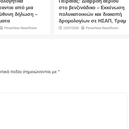
ιολογητικά
Πειραιάς: Διαρροή αερίου
τανται από μια
στο βενζινάδικο – Εκκένωση
ύθυνη δήλωση –
πολυκατοικιών και διακοπή
ματα
δρομολογίων σε ΗΣΑΠ, Τραμ
PireasNow NewsRoom
22/07/2026
PireasNow NewsRoom
τικά πεδία σημειώνονται με
*