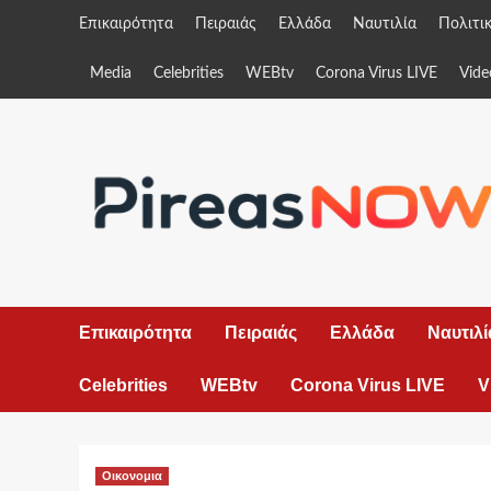
Skip
Επικαιρότητα
Πειραιάς
Ελλάδα
Ναυτιλία
Πολιτι
to
content
Media
Celebrities
WEBtv
Corona Virus LIVE
Vide
Επικαιρότητα
Πειραιάς
Ελλάδα
Ναυτιλί
Celebrities
WEBtv
Corona Virus LIVE
V
Οικονομια