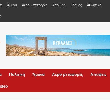
κή
Άμυνα
Αερο-μεταφορές
Απόψεις
Κόσμος
Αθλητικά
o
α
Πολιτική
Άμυνα
Αερο-μεταφορές
Απόψεις
ideo