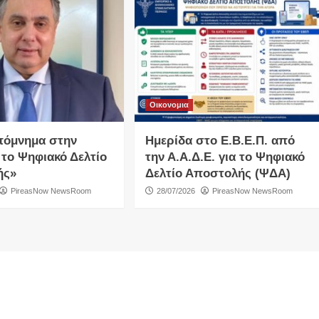
Οικονομια
πόμνημα στην
Ημερίδα στο Ε.Β.Ε.Π. από
 το Ψηφιακό Δελτίο
την Α.Α.Δ.Ε. για το Ψηφιακό
ής»
Δελτίο Αποστολής (ΨΔΑ)
PireasNow NewsRoom
28/07/2026
PireasNow NewsRoom