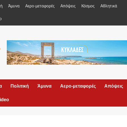
κή
Άμυνα
Αερο-μεταφορές
Απόψεις
Κόσμος
Αθλητικά
o
α
Πολιτική
Άμυνα
Αερο-μεταφορές
Απόψεις
ideo