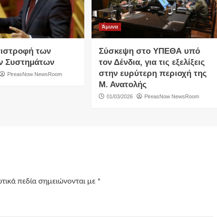
Άμυνα
πιστροφή των
Σύσκεψη στο ΥΠΕΘΑ υπό
ν Συστημάτων
τον Δένδια, για τις εξελίξεις
στην ευρύτερη περιοχή της
PireasNow NewsRoom
Μ. Ανατολής
01/03/2026
PireasNow NewsRoom
τικά πεδία σημειώνονται με
*