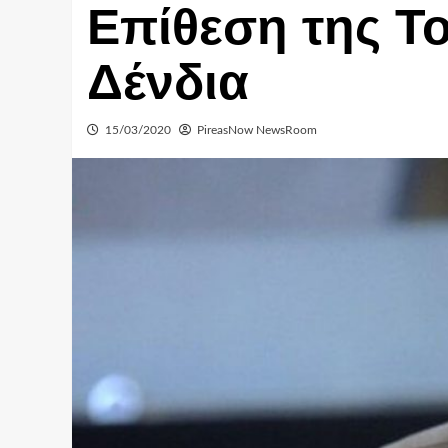
Επίθεση της Τ
Δένδια
15/03/2020
PireasNow NewsRoom