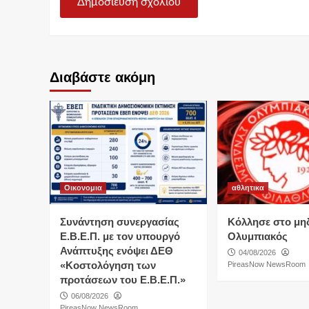
Διαβάστε ακόμη
Οικονομια
αθλητικα
Συνάντηση συνεργασίας
Κόλλησε στο μη
Ε.Β.Ε.Π. με τον υπουργό
Ολυμπιακός
Ανάπτυξης ενόψει ΔΕΘ
04/08/2026
«Κοστολόγηση των
PireasNow NewsRoom
προτάσεων του Ε.Β.Ε.Π.»
06/08/2026
PireasNow NewsRoom