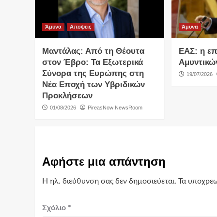
Άμυνα
Αποψεις
Άμυνα
Μαντάλας: Από τη Θέουτα
ΕΑΣ: η ε
στον Έβρο: Τα Εξωτερικά
Αμυντικώ
Σύνορα της Ευρώπης στη
19/07/2026
Νέα Εποχή των Υβριδικών
Προκλήσεων
01/08/2026
PireasNow NewsRoom
Αφήστε μια απάντηση
Η ηλ. διεύθυνση σας δεν δημοσιεύεται.
Τα υποχρεω
Σχόλιο
*