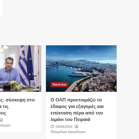
Ναυτιλια
ς: σύσκεψη στο
O ΟΛΠ προετοιμάζει το
 τις
έδαφος για εξαγορές και
εις
επέκταση πέρα από τον
λιμάνι του Πειραιά
wsRoom
04/08/2026
PireasNow NewsRoom