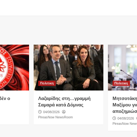
Πολιτικη
Πολιτικη
δέν ο
Λαζαρίδης στη…γραμμή
Μητσοτάκη
Σαμαρά κατά Δόμνας
Μαξίμου για
αποζημιώσ
04/08/2026
PireasNow NewsRoom
04/08/2026
PireasNow Ne