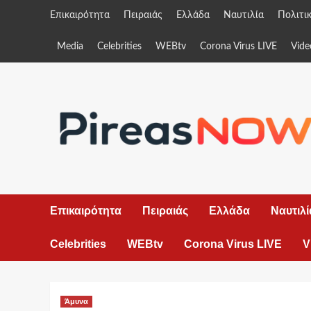
Skip
Επικαιρότητα
Πειραιάς
Ελλάδα
Ναυτιλία
Πολιτι
to
content
Media
Celebrities
WEBtv
Corona Virus LIVE
Vide
Επικαιρότητα
Πειραιάς
Ελλάδα
Ναυτιλί
Celebrities
WEBtv
Corona Virus LIVE
V
Άμυνα