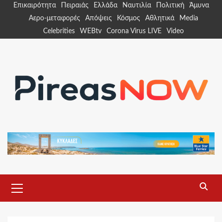
Skip
Επικαιρότητα
Πειραιάς
Ελλάδα
Ναυτιλία
Πολιτική
Άμυνα
to
Αερο-μεταφορές
Απόψεις
Κόσμος
Αθλητικά
Media
content
Celebrities
WEBtv
Corona Virus LIVE
Video
Primary
Menu