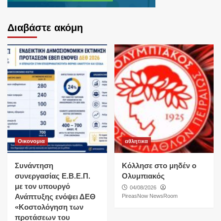
Διαβάστε ακόμη
Οικονομια
αθλητικα
Συνάντηση
Κόλλησε στο μηδέν ο
συνεργασίας Ε.Β.Ε.Π.
Ολυμπιακός
με τον υπουργό
04/08/2026
Ανάπτυξης ενόψει ΔΕΘ
PireasNow NewsRoom
«Κοστολόγηση των
προτάσεων του