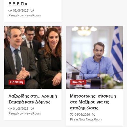
Ε.Β.Ε.Π.»
06/08/2026
PireasNow NewsRoom
Πολιτικη
Πολιτικη
Λαζαρίδης στη…γραμμή
Μητσοτάκης: σύσκεψη
Σαμαρά κατά Δόμνας
στο Μαξίμου για τις
αποζημιώσεις
04/08/2026
PireasNow NewsRoom
04/08/2026
PireasNow NewsRoom