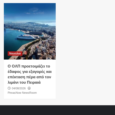
Ναυτιλια
O ΟΛΠ προετοιμάζει το
έδαφος για εξαγορές και
επέκταση πέρα από τον
λιμάνι του Πειραιά
04/08/2026
PireasNow NewsRoom