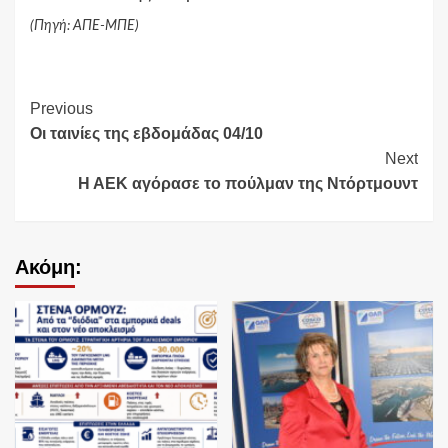
(Πηγή: ΑΠΕ-ΜΠΕ)
Continue
Previous
Οι ταινίες της εβδομάδας 04/10
Reading
Next
Η ΑΕΚ αγόρασε το πούλμαν της Ντόρτμουντ
Ακόμη: