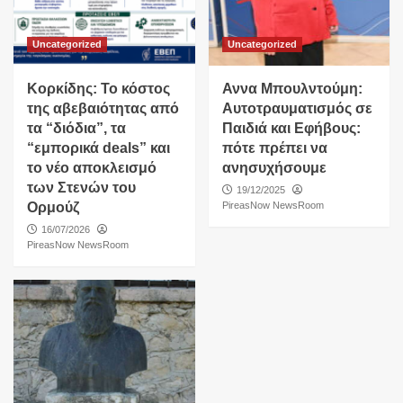
Uncategorized
Uncategorized
Κορκίδης: Το κόστος
Αννα Μπουλντούμη:
της αβεβαιότητας από
Αυτοτραυματισμός σε
τα “διόδια”, τα
Παιδιά και Εφήβους:
“εμπορικά deals” και
πότε πρέπει να
το νέο αποκλεισμό
ανησυχήσουμε
των Στενών του
19/12/2025
Ορμούζ
PireasNow NewsRoom
16/07/2026
PireasNow NewsRoom