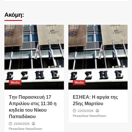
Ακόμη:
Media
Media
Tην Παρασκευή 17
ΕΣΗΕΑ: Η αργία της
Απριλίου στις 11:30 η
25ης Μαρτίου
κηδεία του Νίκου
22/03/2026
Παπαδάκου
PireasNow NewsRoom
15/04/2026
PireasNow NewsRoom