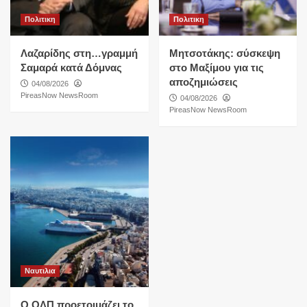
Πολιτικη
Πολιτικη
Λαζαρίδης στη…γραμμή
Μητσοτάκης: σύσκεψη
Σαμαρά κατά Δόμνας
στο Μαξίμου για τις
αποζημιώσεις
04/08/2026
PireasNow NewsRoom
04/08/2026
PireasNow NewsRoom
Ναυτιλια
O ΟΛΠ προετοιμάζει το