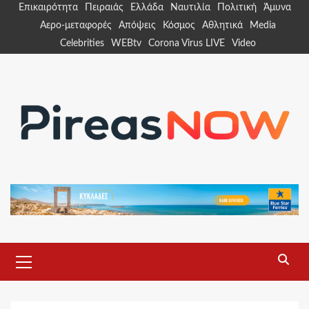
Skip
Επικαιρότητα
Πειραιάς
Ελλάδα
Ναυτιλία
Πολιτική
Άμυνα
to
Αερο-μεταφορές
Απόψεις
Κόσμος
Αθλητικά
Media
content
Celebrities
WEBtv
Corona Virus LIVE
Video
Primary
Menu