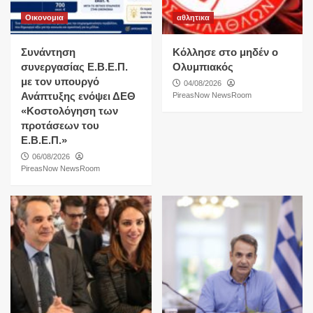
Οικονομια
αθλητικα
Συνάντηση
Κόλλησε στο μηδέν ο
συνεργασίας Ε.Β.Ε.Π.
Ολυμπιακός
με τον υπουργό
04/08/2026
Ανάπτυξης ενόψει ΔΕΘ
PireasNow NewsRoom
«Κοστολόγηση των
προτάσεων του
Ε.Β.Ε.Π.»
06/08/2026
PireasNow NewsRoom