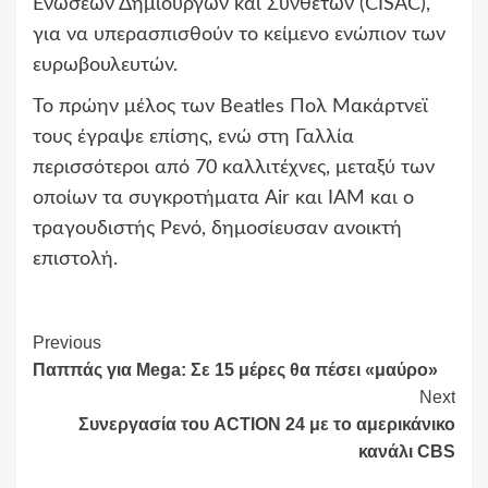
Ενώσεων Δημιουργών και Συνθετών (CISAC),
για να υπερασπισθούν το κείμενο ενώπιον των
ευρωβουλευτών.
Το πρώην μέλος των Beatles Πολ Μακάρτνεϊ
τους έγραψε επίσης, ενώ στη Γαλλία
περισσότεροι από 70 καλλιτέχνες, μεταξύ των
οποίων τα συγκροτήματα Air και IAM και ο
τραγουδιστής Ρενό, δημοσίευσαν ανοικτή
επιστολή.
Continue
Previous
Παππάς για Mega: Σε 15 μέρες θα πέσει «μαύρο»
Reading
Next
Συνεργασία του ACTION 24 με το αμερικάνικο
κανάλι CBS