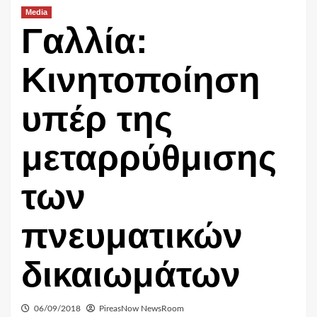
Media
Γαλλία:
Κινητοποίηση
υπέρ της
μεταρρύθμισης
των
πνευματικών
δικαιωμάτων
06/09/2018
PireasNow NewsRoom