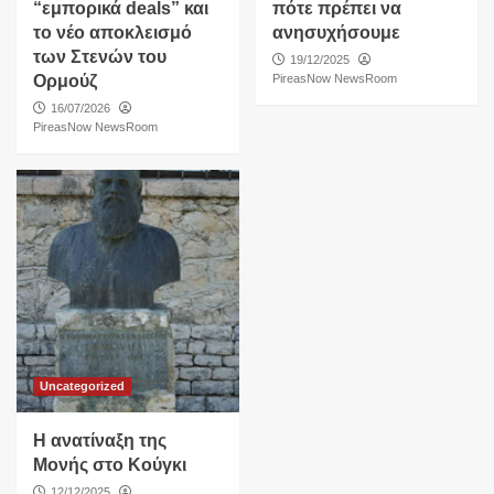
“εμπορικά deals” και
πότε πρέπει να
το νέο αποκλεισμό
ανησυχήσουμε
των Στενών του
19/12/2025
Ορμούζ
PireasNow NewsRoom
16/07/2026
PireasNow NewsRoom
Uncategorized
Η ανατίναξη της
Μονής στο Κούγκι
12/12/2025