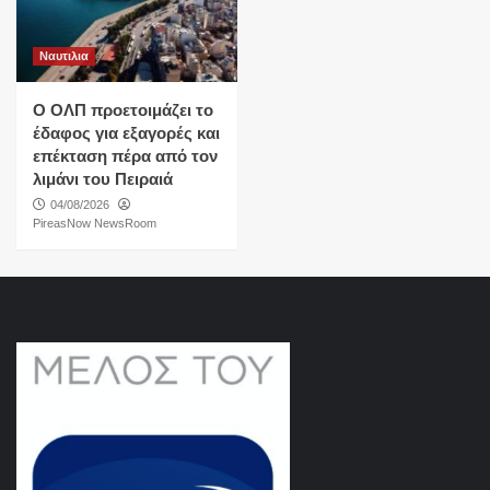
Ναυτιλια
O ΟΛΠ προετοιμάζει το
έδαφος για εξαγορές και
επέκταση πέρα από τον
λιμάνι του Πειραιά
04/08/2026
PireasNow NewsRoom