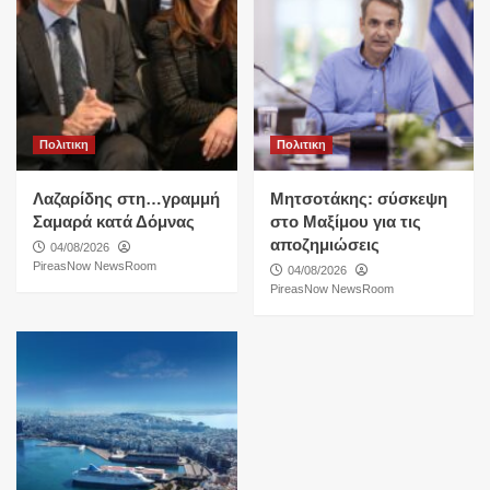
Πολιτικη
Πολιτικη
Λαζαρίδης στη…γραμμή
Μητσοτάκης: σύσκεψη
Σαμαρά κατά Δόμνας
στο Μαξίμου για τις
αποζημιώσεις
04/08/2026
PireasNow NewsRoom
04/08/2026
PireasNow NewsRoom