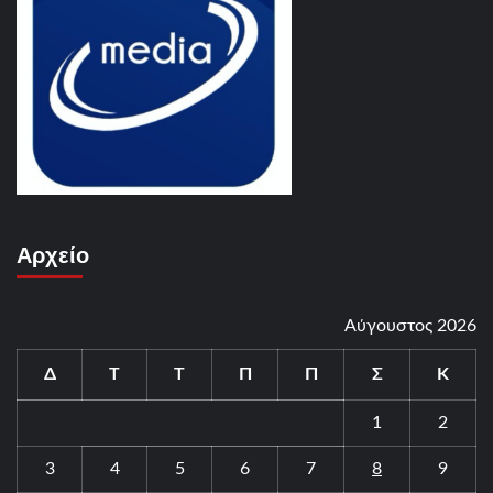
Αρχείο
Αύγουστος 2026
Δ
Τ
Τ
Π
Π
Σ
Κ
1
2
3
4
5
6
7
8
9