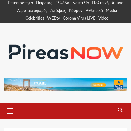
Skip
Επικαιρότητα
Πειραιάς
Ελλάδα
Ναυτιλία
Πολιτική
Άμυνα
to
Αερο-μεταφορές
Απόψεις
Κόσμος
Αθλητικά
Media
content
Celebrities
WEBtv
Corona Virus LIVE
Video
Primary
Menu