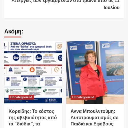
Απεργίες των εργαζόμενων στα τραίνα από τις 11
Ιουλίου
Ακόμη:
Uncategorized
Uncategorized
Κορκίδης: Το κόστος
Αννα Μπουλντούμη:
της αβεβαιότητας από
Αυτοτραυματισμός σε
τα “διόδια”, τα
Παιδιά και Εφήβους: