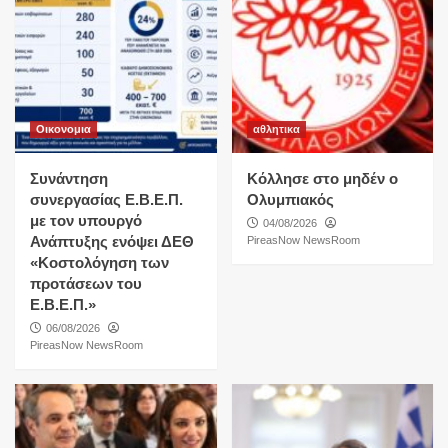
Οικονομια
αθλητικα
Συνάντηση
Κόλλησε στο μηδέν ο
συνεργασίας Ε.Β.Ε.Π.
Ολυμπιακός
με τον υπουργό
04/08/2026
Ανάπτυξης ενόψει ΔΕΘ
PireasNow NewsRoom
«Κοστολόγηση των
προτάσεων του
Ε.Β.Ε.Π.»
06/08/2026
PireasNow NewsRoom