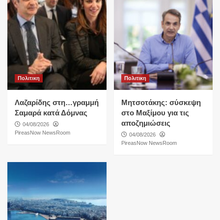
Πολιτικη
Πολιτικη
Λαζαρίδης στη…γραμμή
Μητσοτάκης: σύσκεψη
Σαμαρά κατά Δόμνας
στο Μαξίμου για τις
αποζημιώσεις
04/08/2026
PireasNow NewsRoom
04/08/2026
PireasNow NewsRoom