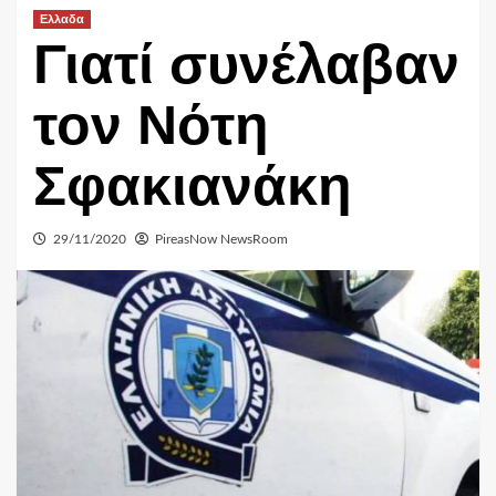
Ελλαδα
Γιατί συνέλαβαν
τον Νότη
Σφακιανάκη
29/11/2020
PireasNow NewsRoom