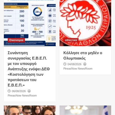
Οικονομια
αθλητικα
Συνάντηση
Κόλλησε στο μηδέν ο
συνεργασίας Ε.Β.Ε.Π.
Ολυμπιακός
με τον υπουργό
04/08/2026
Ανάπτυξης ενόψει ΔΕΘ
PireasNow NewsRoom
«Κοστολόγηση των
προτάσεων του
Ε.Β.Ε.Π.»
06/08/2026
PireasNow NewsRoom