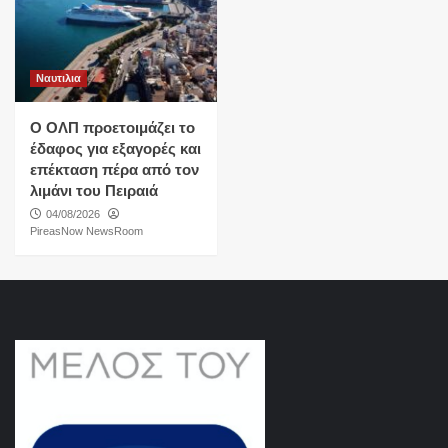
Ναυτιλια
O ΟΛΠ προετοιμάζει το
έδαφος για εξαγορές και
επέκταση πέρα από τον
λιμάνι του Πειραιά
04/08/2026
PireasNow NewsRoom