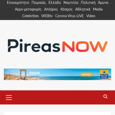
Skip
Επικαιρότητα
Πειραιάς
Ελλάδα
Ναυτιλία
Πολιτική
Άμυνα
to
Αερο-μεταφορές
Απόψεις
Κόσμος
Αθλητικά
Media
content
Celebrities
WEBtv
Corona Virus LIVE
Video
Primary
Menu