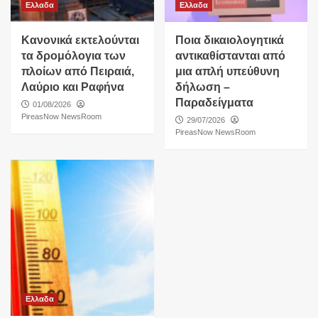
Ελλαδα
Ελλαδα
Κανονικά εκτελούνται
Ποια δικαιολογητικά
τα δρομόλογια των
αντικαθίστανται από
πλοίων από Πειραιά,
μια απλή υπεύθυνη
Λαύριο και Ραφήνα
δήλωση –
Παραδείγματα
01/08/2026
PireasNow NewsRoom
29/07/2026
PireasNow NewsRoom
Ελλαδα