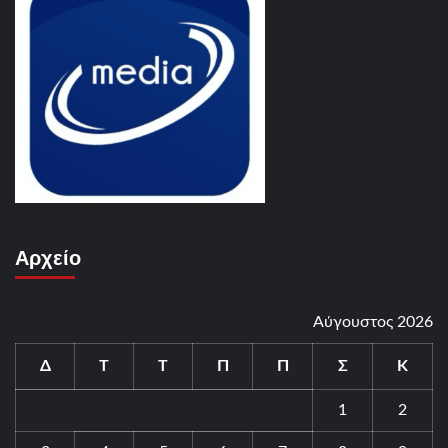
Αρχείο
Αύγουστος 2026
Δ
Τ
Τ
Π
Π
Σ
Κ
1
2