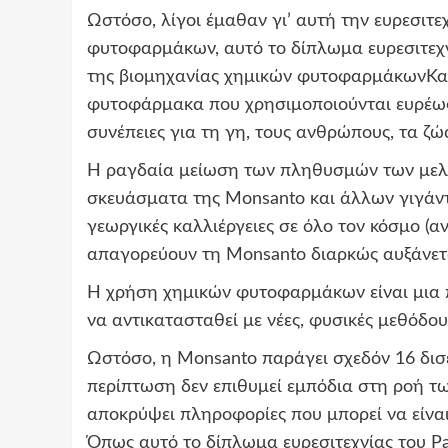
Ωστόσο, λίγοι έμαθαν γι’ αυτή την ευρεσιτε
φυτοφαρμάκων, αυτό το δίπλωμα ευρεσιτεχν
της βιομηχανίας χημικών φυτοφαρμάκωνΚανε
φυτοφάρμακα που χρησιμοποιούνται ευρέως
συνέπειες για τη γη, τους ανθρώπους, τα ζώ
Η ραγδαία μείωση των πληθυσμών των μελ
σκευάσματα της Monsanto και άλλων γιγάντ
γεωργικές καλλιέργειες σε όλο τον κόσμο (α
απαγορεύουν τη Monsanto διαρκώς αυξάνετα
Η χρήση χημικών φυτοφαρμάκων είναι μια 
να αντικατασταθεί με νέες, φυσικές μεθόδους
Ωστόσο, η Monsanto παράγει σχεδόν 16 δισε
περίπτωση δεν επιθυμεί εμπόδια στη ροή των
αποκρύψει πληροφορίες που μπορεί να είναι
Όπως αυτό το δίπλωμα ευρεσιτεχνίας του Pa