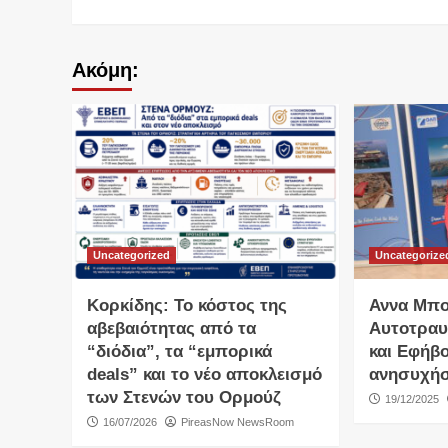
Ακόμη:
Uncategorized
Uncategorize
Κορκίδης: Το κόστος της
Αννα Μπο
αβεβαιότητας από τα
Αυτοτραυ
“διόδια”, τα “εμπορικά
και Εφήβ
deals” και το νέο αποκλεισμό
ανησυχή
των Στενών του Ορμούζ
19/12/2025
16/07/2026
PireasNow NewsRoom