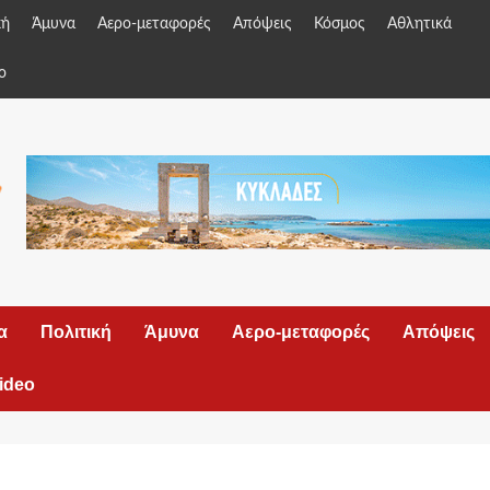
κή
Άμυνα
Αερο-μεταφορές
Απόψεις
Κόσμος
Αθλητικά
o
α
Πολιτική
Άμυνα
Αερο-μεταφορές
Απόψεις
ideo