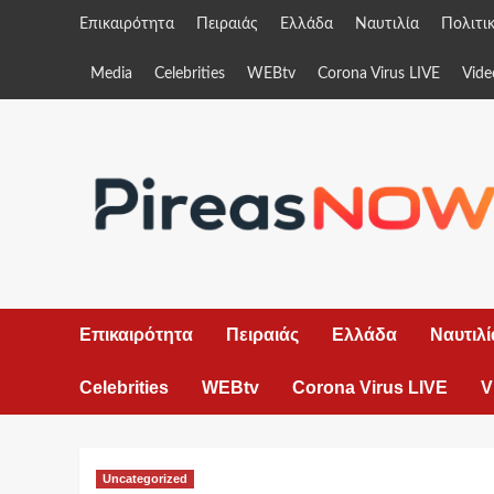
Skip
Επικαιρότητα
Πειραιάς
Ελλάδα
Ναυτιλία
Πολιτι
to
content
Media
Celebrities
WEBtv
Corona Virus LIVE
Vide
Επικαιρότητα
Πειραιάς
Ελλάδα
Ναυτιλί
Celebrities
WEBtv
Corona Virus LIVE
V
Uncategorized