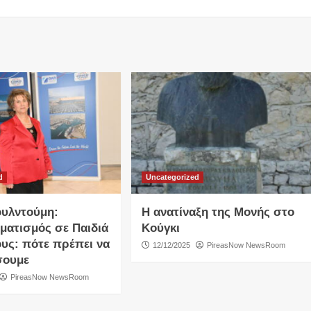
d
Uncategorized
υλντούμη:
Η ανατίναξη της Μονής στο
ματισμός σε Παιδιά
Κούγκι
ους: πότε πρέπει να
12/12/2025
PireasNow NewsRoom
σουμε
PireasNow NewsRoom