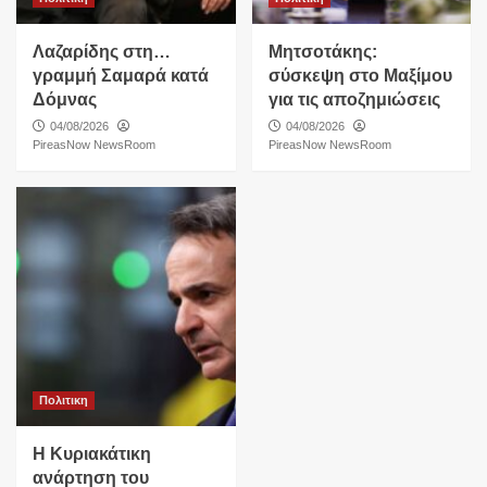
Λαζαρίδης στη…
Μητσοτάκης:
γραμμή Σαμαρά κατά
σύσκεψη στο Μαξίμου
Δόμνας
για τις αποζημιώσεις
04/08/2026
04/08/2026
PireasNow NewsRoom
PireasNow NewsRoom
Πολιτικη
Η Κυριακάτικη
ανάρτηση του