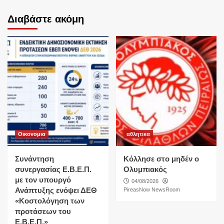
Διαβάστε ακόμη
Οικονομια
αθλητικα
Συνάντηση
Κόλλησε στο μηδέν ο
συνεργασίας Ε.Β.Ε.Π.
Ολυμπιακός
με τον υπουργό
04/08/2026
Ανάπτυξης ενόψει ΔΕΘ
PireasNow NewsRoom
«Κοστολόγηση των
προτάσεων του
Ε.Β.Ε.Π.»