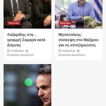
Πολιτικη
Πολιτικη
Λαζαρίδης στη…
Μητσοτάκης:
γραμμή Σαμαρά κατά
σύσκεψη στο Μαξίμου
Δόμνας
για τις αποζημιώσεις
04/08/2026
04/08/2026
PireasNow NewsRoom
PireasNow NewsRoom