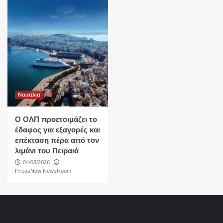
Ναυτιλια
O ΟΛΠ προετοιμάζει το
έδαφος για εξαγορές και
επέκταση πέρα από τον
λιμάνι του Πειραιά
04/08/2026
PireasNow NewsRoom