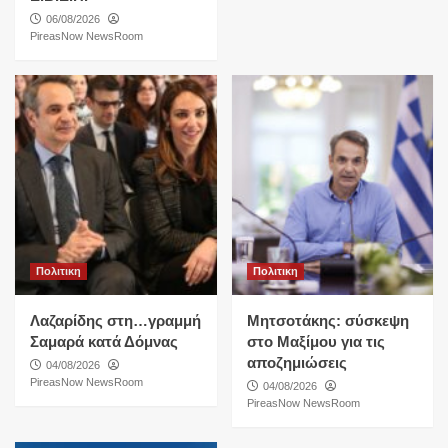
06/08/2026
PireasNow NewsRoom
Πολιτικη
Πολιτικη
Λαζαρίδης στη…γραμμή
Μητσοτάκης: σύσκεψη
Σαμαρά κατά Δόμνας
στο Μαξίμου για τις
αποζημιώσεις
04/08/2026
PireasNow NewsRoom
04/08/2026
PireasNow NewsRoom