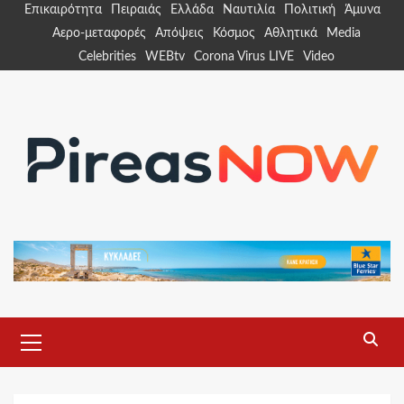
Skip
Επικαιρότητα
Πειραιάς
Ελλάδα
Ναυτιλία
Πολιτική
Άμυνα
to
Αερο-μεταφορές
Απόψεις
Κόσμος
Αθλητικά
Media
content
Celebrities
WEBtv
Corona Virus LIVE
Video
Primary
Menu