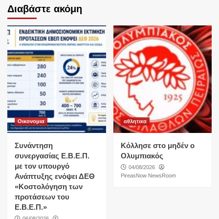
Διαβάστε ακόμη
Οικονομια
αθλητικα
Συνάντηση
Κόλλησε στο μηδέν ο
συνεργασίας Ε.Β.Ε.Π.
Ολυμπιακός
με τον υπουργό
04/08/2026
Ανάπτυξης ενόψει ΔΕΘ
PireasNow NewsRoom
«Κοστολόγηση των
προτάσεων του
Ε.Β.Ε.Π.»
06/08/2026