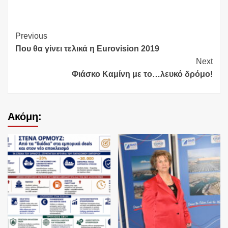
Continue
Previous
Που θα γίνει τελικά η Eurovision 2019
Reading
Next
Φιάσκο Καμίνη με το…λευκό δρόμο!
Ακόμη: