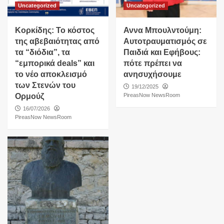
Uncategorized
Uncategorized
Κορκίδης: Το κόστος
Αννα Μπουλντούμη:
της αβεβαιότητας από
Αυτοτραυματισμός σε
τα “διόδια”, τα
Παιδιά και Εφήβους:
“εμπορικά deals” και
πότε πρέπει να
το νέο αποκλεισμό
ανησυχήσουμε
των Στενών του
19/12/2025
Ορμούζ
PireasNow NewsRoom
16/07/2026
PireasNow NewsRoom