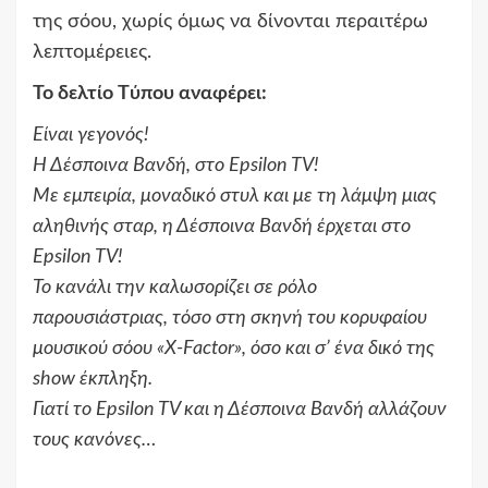
της σόου, χωρίς όμως να δίνονται περαιτέρω
λεπτομέρειες.
Το δελτίο Tύπου αναφέρει:
Είναι γεγονός!
Η Δέσποινα Βανδή, στο Epsilon TV!
Με εμπειρία, μοναδικό στυλ και με τη λάμψη μιας
αληθινής σταρ, η Δέσποινα Βανδή έρχεται στο
Epsilon TV!
Το κανάλι την καλωσορίζει σε ρόλο
παρουσιάστριας, τόσο στη σκηνή του κορυφαίου
μουσικού σόου «X-Factor», όσο και σ’ ένα δικό της
show έκπληξη.
Γιατί το Epsilon TV και η Δέσποινα Βανδή αλλάζουν
τους κανόνες…