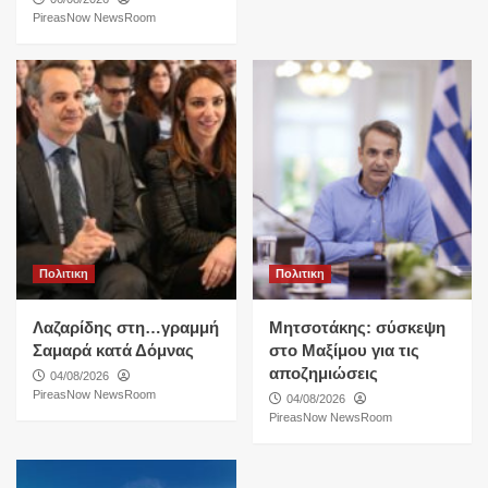
PireasNow NewsRoom
Πολιτικη
Πολιτικη
Λαζαρίδης στη…γραμμή
Μητσοτάκης: σύσκεψη
Σαμαρά κατά Δόμνας
στο Μαξίμου για τις
αποζημιώσεις
04/08/2026
PireasNow NewsRoom
04/08/2026
PireasNow NewsRoom