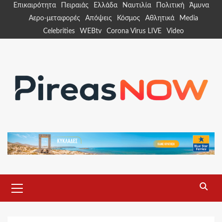
Skip
Επικαιρότητα
Πειραιάς
Ελλάδα
Ναυτιλία
Πολιτική
Άμυνα
to
Αερο-μεταφορές
Απόψεις
Κόσμος
Αθλητικά
Media
content
Celebrities
WEBtv
Corona Virus LIVE
Video
Primary
Menu