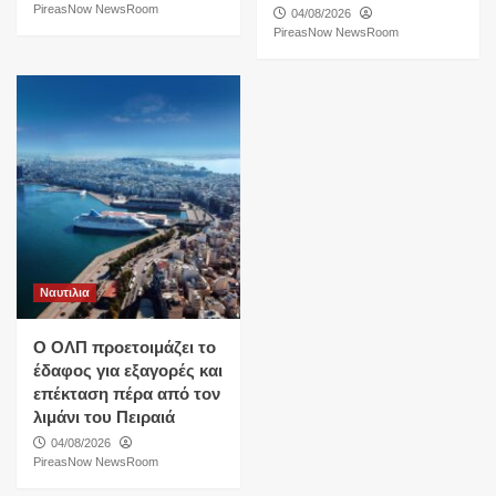
PireasNow NewsRoom
04/08/2026
PireasNow NewsRoom
Ναυτιλια
O ΟΛΠ προετοιμάζει το
έδαφος για εξαγορές και
επέκταση πέρα από τον
λιμάνι του Πειραιά
04/08/2026
PireasNow NewsRoom