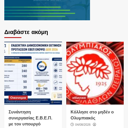
Διαβάστε ακόμη
Οικονομια
αθλητικα
Συνάντηση
Κόλλησε στο μηδέν ο
συνεργασίας Ε.Β.Ε.Π.
Ολυμπιακός
με τον υπουργό
04/08/2026