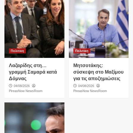
Πολιτικη
Πολιτικη
Λαζαρίδης στη…
Μητσοτάκης:
γραμμή Σαμαρά κατά
σύσκεψη στο Μαξίμου
Δόμνας
για τις αποζημιώσεις
04/08/2026
04/08/2026
PireasNow NewsRoom
PireasNow NewsRoom