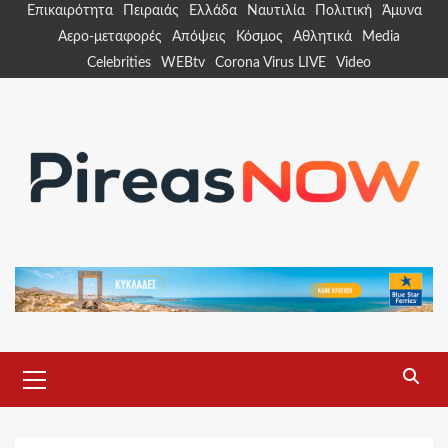
Skip
Επικαιρότητα
Πειραιάς
Ελλάδα
Ναυτιλία
Πολιτική
Άμυνα
to
Αερο-μεταφορές
Απόψεις
Κόσμος
Αθλητικά
Media
content
Celebrities
WEBtv
Corona Virus LIVE
Video
Primary
Menu