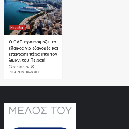
Ναυτιλια
O ΟΛΠ προετοιμάζει το
έδαφος για εξαγορές και
επέκταση πέρα από τον
λιμάνι του Πειραιά
04/08/2026
PireasNow NewsRoom