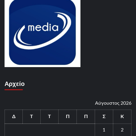
Αρχείο
Αύγουστος 2026
Δ
Τ
Τ
Π
Π
Σ
Κ
1
2