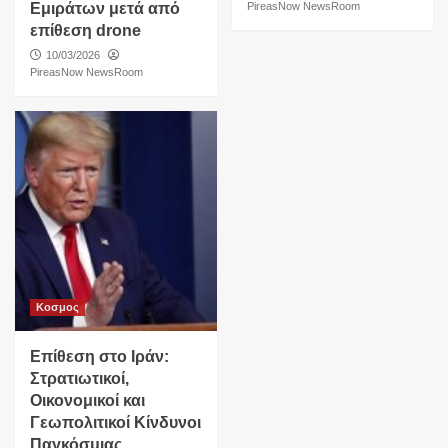
Εμιράτων μετά από
PireasNow NewsRoom
επίθεση drone
10/03/2026
PireasNow NewsRoom
Κοσμος
Επίθεση στο Ιράν:
Στρατιωτικοί,
Οικονομικοί και
Γεωπολιτικοί Κίνδυνοι
Παγκόσμιας