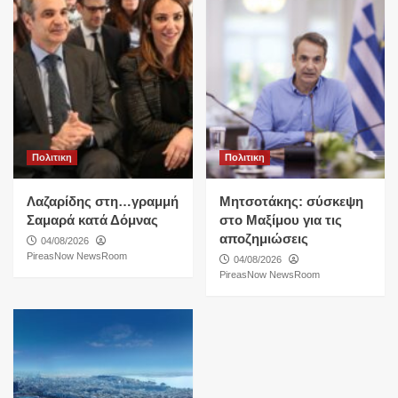
Πολιτικη
Πολιτικη
Λαζαρίδης στη…γραμμή
Μητσοτάκης: σύσκεψη
Σαμαρά κατά Δόμνας
στο Μαξίμου για τις
αποζημιώσεις
04/08/2026
PireasNow NewsRoom
04/08/2026
PireasNow NewsRoom