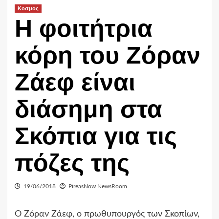
Κοσμος
Η φοιτήτρια
κόρη του Ζόραν
Ζάεφ είναι
διάσημη στα
Σκόπια για τις
πόζες της
19/06/2018
PireasNow NewsRoom
Ο Ζόραν Ζάεφ, ο πρωθυπουργός των Σκοπίων,