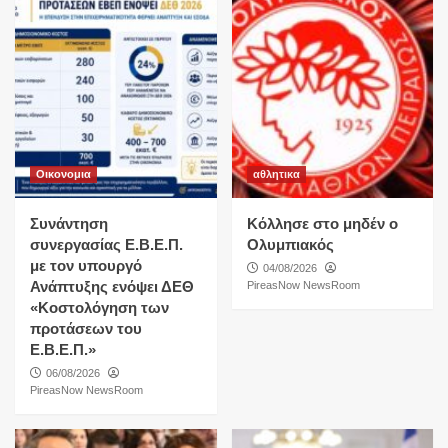
Οικονομια
αθλητικα
Συνάντηση
Κόλλησε στο μηδέν ο
συνεργασίας Ε.Β.Ε.Π.
Ολυμπιακός
με τον υπουργό
04/08/2026
Ανάπτυξης ενόψει ΔΕΘ
PireasNow NewsRoom
«Κοστολόγηση των
προτάσεων του
Ε.Β.Ε.Π.»
06/08/2026
PireasNow NewsRoom