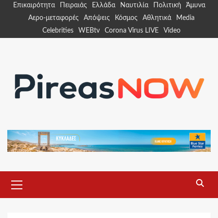
Skip
Επικαιρότητα
Πειραιάς
Ελλάδα
Ναυτιλία
Πολιτική
Άμυνα
to
Αερο-μεταφορές
Απόψεις
Κόσμος
Αθλητικά
Media
content
Celebrities
WEBtv
Corona Virus LIVE
Video
Primary
Menu