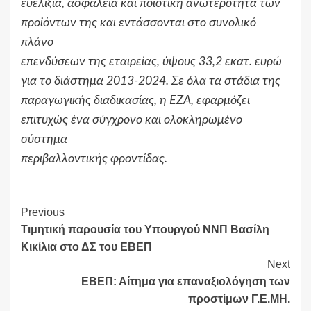
ευελιξία, ασφάλεια και ποιοτική ανωτερότητα των
προϊόντων της και εντάσσονται στο συνολικό
πλάνο
επενδύσεων της εταιρείας, ύψους 33,2 εκατ. ευρώ
για το διάστημα 2013-2024. Σε όλα τα στάδια της
παραγωγικής διαδικασίας, η ΕΖΑ, εφαρμόζει
επιτυχώς ένα σύγχρονο και ολοκληρωμένο
σύστημα
περιβαλλοντικής φροντίδας.
Continue
Previous
Τιμητική παρουσία του Υπουργού ΝΝΠ Βασίλη
Reading
Κικίλια στο ΔΣ του ΕΒΕΠ
Next
ΕΒΕΠ: Αίτημα για επαναξιολόγηση των
προστίμων Γ.Ε.ΜΗ.