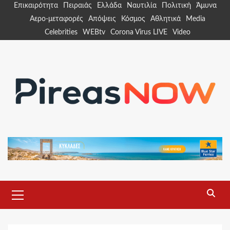
Skip
Επικαιρότητα
Πειραιάς
Ελλάδα
Ναυτιλία
Πολιτική
Άμυνα
to
Αερο-μεταφορές
Απόψεις
Κόσμος
Αθλητικά
Media
content
Celebrities
WEBtv
Corona Virus LIVE
Video
Primary
Menu