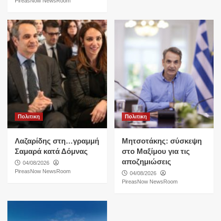
PireasNow NewsRoom
Πολιτικη
Πολιτικη
Λαζαρίδης στη…γραμμή
Μητσοτάκης: σύσκεψη
Σαμαρά κατά Δόμνας
στο Μαξίμου για τις
αποζημιώσεις
04/08/2026
PireasNow NewsRoom
04/08/2026
PireasNow NewsRoom