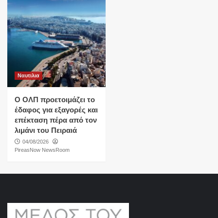
Ναυτιλια
O ΟΛΠ προετοιμάζει το
έδαφος για εξαγορές και
επέκταση πέρα από τον
λιμάνι του Πειραιά
04/08/2026
PireasNow NewsRoom