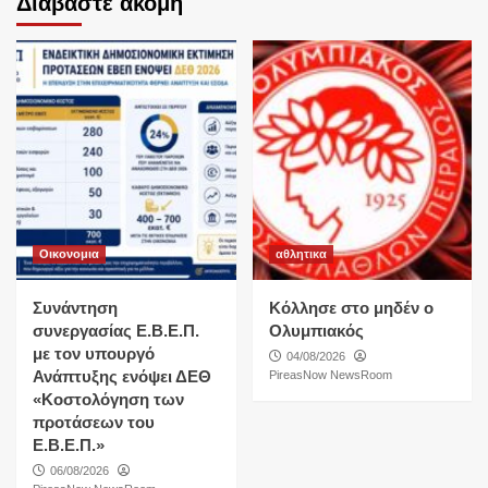
Διαβάστε ακόμη
Οικονομια
αθλητικα
Συνάντηση
Κόλλησε στο μηδέν ο
συνεργασίας Ε.Β.Ε.Π.
Ολυμπιακός
με τον υπουργό
04/08/2026
Ανάπτυξης ενόψει ΔΕΘ
PireasNow NewsRoom
«Κοστολόγηση των
προτάσεων του
Ε.Β.Ε.Π.»
06/08/2026