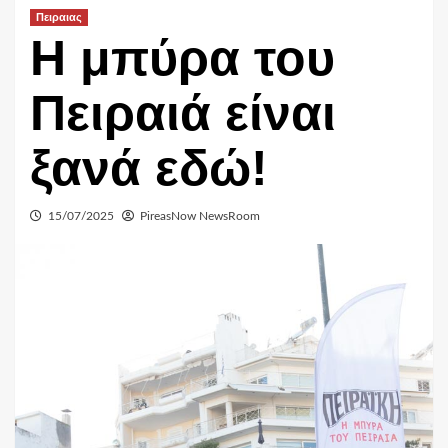
Πειραιας
Η μπύρα του
Πειραιά είναι
ξανά εδώ!
15/07/2025
PireasNow NewsRoom