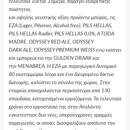
τελευταία 10ετία. Σήμερα, παράγει εξαιρετικής
ποιότητας
και υψηλής γευστικής αξίας προϊόντα μπύρας, τις
EZA (Lager, Pilsener, Alcohol free), PILS HELLAS,
PILS HELLAS Radler, PILS HELLAS 0.0%, A TODA
MADRE, ODYSSEY RED ALE, ODYSSEY
DARK ALE, ODYSSEY PREMIUM WEISS ενώ εισάγει
και εμπορεύεται την GULDEN DRAAK και
την MENABREA. Η ΕΖΑ με παραγωγικό δυναμικό
80 εκατομμύρια λίτρα και ένα διευρυμένο δίκτυο
διανομής, καλύπτει το σύνολο της χώρας. Στην
εταιρεία απασχολούνται περισσότεροι από 130
σπουδαίοι, καταρτισμένοι εργαζόμενοι. Τα τελευταία
χρόνια στο εργοστάσιό της στην Αταλάντη
εγκατέστησε δυο νέες, υπερσύγχρονες γραμμές
παραγωγής, οι οποίες διασφαλίζουν απόλυτα την