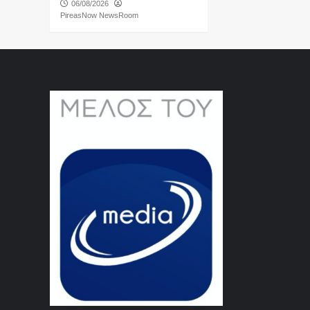
06/08/2026
PireasNow NewsRoom