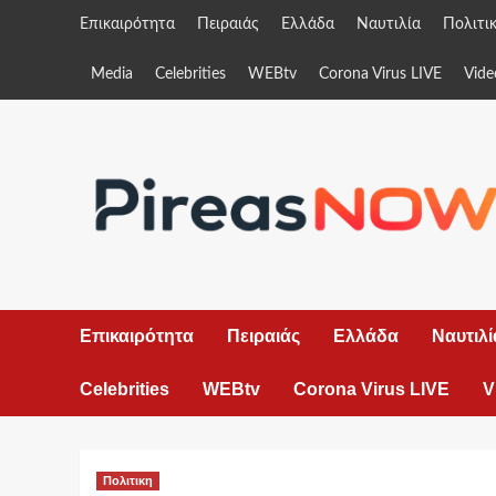
Skip
Επικαιρότητα
Πειραιάς
Ελλάδα
Ναυτιλία
Πολιτι
to
content
Media
Celebrities
WEBtv
Corona Virus LIVE
Vide
Επικαιρότητα
Πειραιάς
Ελλάδα
Ναυτιλί
Celebrities
WEBtv
Corona Virus LIVE
V
Πολιτικη