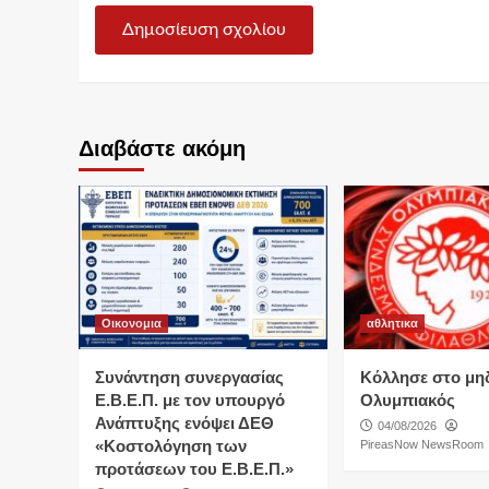
Διαβάστε ακόμη
Οικονομια
αθλητικα
Συνάντηση συνεργασίας
Κόλλησε στο μη
Ε.Β.Ε.Π. με τον υπουργό
Ολυμπιακός
Ανάπτυξης ενόψει ΔΕΘ
04/08/2026
«Κοστολόγηση των
PireasNow NewsRoom
προτάσεων του Ε.Β.Ε.Π.»