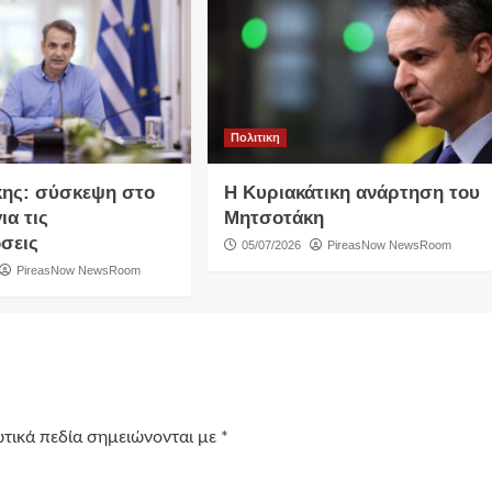
Πολιτικη
ης: σύσκεψη στο
Η Κυριακάτικη ανάρτηση του
ια τις
Μητσοτάκη
σεις
05/07/2026
PireasNow NewsRoom
PireasNow NewsRoom
τικά πεδία σημειώνονται με
*