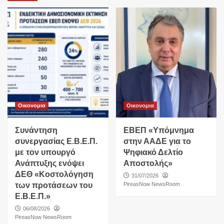
Οικονομια
Οικονομια
Συνάντηση
ΕΒΕΠ «Υπόμνημα
συνεργασίας Ε.Β.Ε.Π.
στην ΑΑΔΕ για το
με τον υπουργό
Ψηφιακό Δελτίο
Ανάπτυξης ενόψει
Αποστολής»
ΔΕΘ «Κοστολόγηση
31/07/2026
των προτάσεων του
PireasNow NewsRoom
Ε.Β.Ε.Π.»
06/08/2026
PireasNow NewsRoom