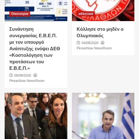
Οικονομια
αθλητικα
Συνάντηση
Κόλλησε στο μηδέν ο
συνεργασίας Ε.Β.Ε.Π.
Ολυμπιακός
με τον υπουργό
04/08/2026
Ανάπτυξης ενόψει ΔΕΘ
PireasNow NewsRoom
«Κοστολόγηση των
προτάσεων του
Ε.Β.Ε.Π.»
06/08/2026
PireasNow NewsRoom