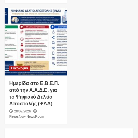
Οικονομια
Ημερίδα στο Ε.Β.Ε.Π.
από την Α.Α.Δ.Ε. για
το Ψηφιακό Δελτίο
Αποστολής (ΨΔΑ)
28/07/2026
PireasNow NewsRoom