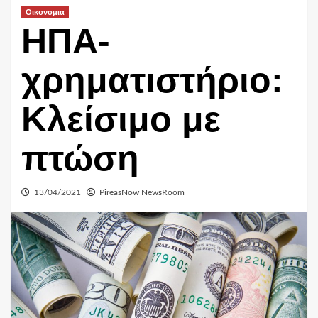
Οικονομια
ΗΠΑ-
χρηματιστήριο:
Κλείσιμο με
πτώση
13/04/2021
PireasNow NewsRoom