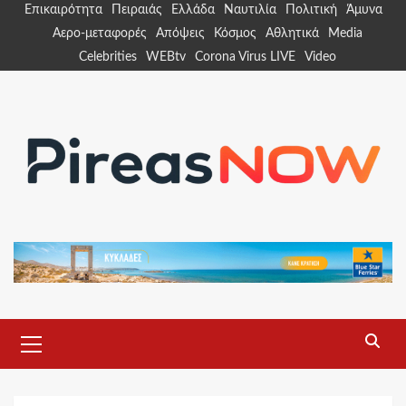
Skip
Επικαιρότητα
Πειραιάς
Ελλάδα
Ναυτιλία
Πολιτική
Άμυνα
to
Αερο-μεταφορές
Απόψεις
Κόσμος
Αθλητικά
Media
content
Celebrities
WEBtv
Corona Virus LIVE
Video
Primary
Menu