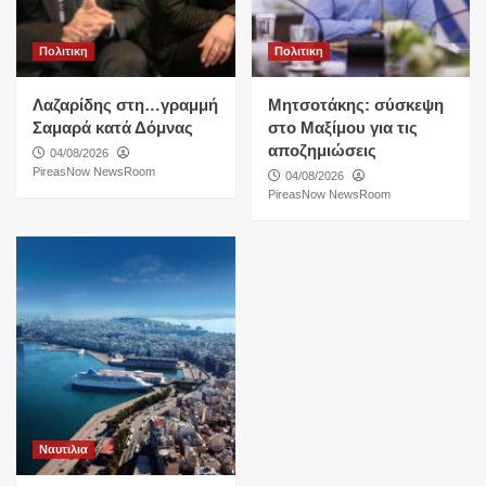
Πολιτικη
Πολιτικη
Λαζαρίδης στη…γραμμή
Μητσοτάκης: σύσκεψη
Σαμαρά κατά Δόμνας
στο Μαξίμου για τις
αποζημιώσεις
04/08/2026
PireasNow NewsRoom
04/08/2026
PireasNow NewsRoom
Ναυτιλια