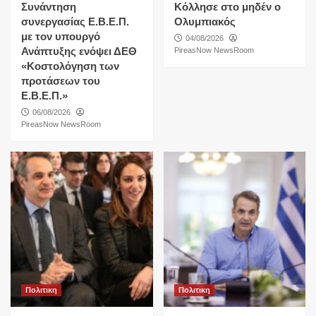
Συνάντηση
Κόλλησε στο μηδέν ο
συνεργασίας Ε.Β.Ε.Π.
Ολυμπιακός
με τον υπουργό
04/08/2026
Ανάπτυξης ενόψει ΔΕΘ
PireasNow NewsRoom
«Κοστολόγηση των
προτάσεων του
Ε.Β.Ε.Π.»
06/08/2026
PireasNow NewsRoom
Πολιτικη
Πολιτικη