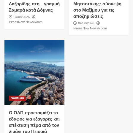
Λαζαρίδης στη…γραμμή
Μητσοτάκης: σύσκεψη
Σαμαρά κατά Δόμνας
στο Μαξίμου για τις
αποζημιώσεις
04/08/2026
PireasNow NewsRoom
04/08/2026
PireasNow NewsRoom
Ναυτιλια
O ΟΛΠ προετοιμάζει το
έδαφος για εξαγορές και
επέκταση πέρα από τον
λιμάνι του Πειραιά