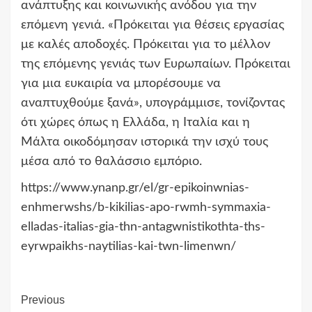
ανάπτυξης και κοινωνικής ανόδου για την
επόμενη γενιά. «Πρόκειται για θέσεις εργασίας
με καλές αποδοχές. Πρόκειται για το μέλλον
της επόμενης γενιάς των Ευρωπαίων. Πρόκειται
για μια ευκαιρία να μπορέσουμε να
αναπτυχθούμε ξανά», υπογράμμισε, τονίζοντας
ότι χώρες όπως η Ελλάδα, η Ιταλία και η
Μάλτα οικοδόμησαν ιστορικά την ισχύ τους
μέσα από το θαλάσσιο εμπόριο.
https://www.ynanp.gr/el/gr-epikoinwnias-
enhmerwshs/b-kikilias-apo-rwmh-symmaxia-
elladas-italias-gia-thn-antagwnistikothta-ths-
eyrwpaikhs-naytilias-kai-twn-limenwn/
Continue
Previous