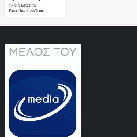
04/08/2026
PireasNow NewsRoom