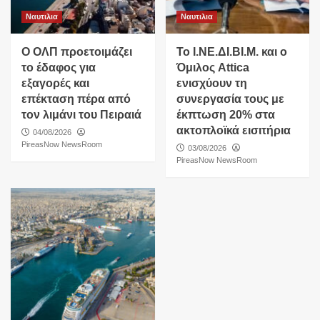
Ναυτιλια
Ναυτιλια
O ΟΛΠ προετοιμάζει
Το Ι.ΝΕ.ΔΙ.ΒΙ.Μ. και o
το έδαφος για
Όμιλος Attica
εξαγορές και
ενισχύουν τη
επέκταση πέρα από
συνεργασία τους με
τον λιμάνι του Πειραιά
έκπτωση 20% στα
ακτοπλοϊκά εισιτήρια
04/08/2026
PireasNow NewsRoom
03/08/2026
PireasNow NewsRoom