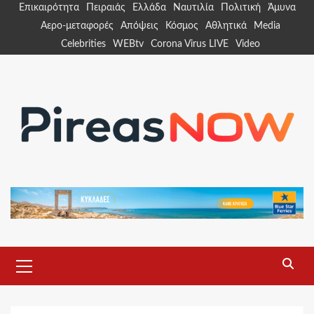
Skip
Επικαιρότητα
Πειραιάς
Ελλάδα
Ναυτιλία
Πολιτική
Άμυνα
to
Αερο-μεταφορές
Απόψεις
Κόσμος
Αθλητικά
Media
content
Celebrities
WEBtv
Corona Virus LIVE
Video
Primary
Menu