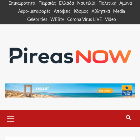
Skip
Επικαιρότητα
Πειραιάς
Ελλάδα
Ναυτιλία
Πολιτική
Άμυνα
to
Αερο-μεταφορές
Απόψεις
Κόσμος
Αθλητικά
Media
content
Celebrities
WEBtv
Corona Virus LIVE
Video
Primary
Menu