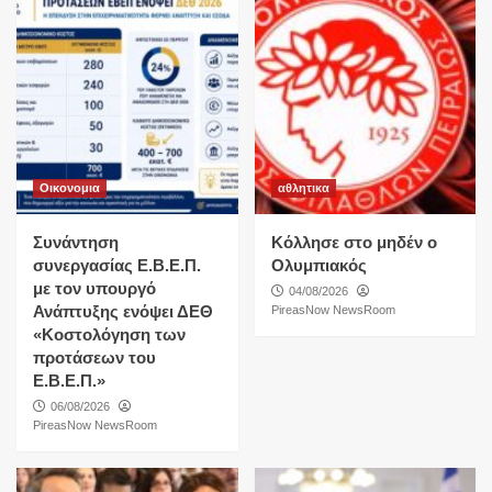
Οικονομια
αθλητικα
Συνάντηση
Κόλλησε στο μηδέν ο
συνεργασίας Ε.Β.Ε.Π.
Ολυμπιακός
με τον υπουργό
04/08/2026
Ανάπτυξης ενόψει ΔΕΘ
PireasNow NewsRoom
«Κοστολόγηση των
προτάσεων του
Ε.Β.Ε.Π.»
06/08/2026
PireasNow NewsRoom