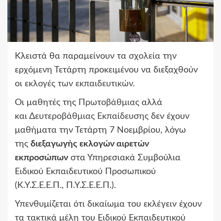
Κλειστά θα παραμείνουν τα
σχολεία
την
ερχόμενη Τετάρτη προκειμένου να διεξαχθούν
οι
εκλογές των εκπαιδευτικών
.
Οι μαθητές της
Πρωτοβάθμιας
αλλά
και
Δευτεροβάθμιας Εκπαίδευσης
δεν έχουν
μαθήματα την Τετάρτη 7 Νοεμβρίου, λόγω
της
διεξαγωγής εκλογών αιρετών
εκπροσώπων
στα Υπηρεσιακά Συμβούλια
Ειδικού Εκπαιδευτικού Προσωπικού
(Κ.Υ.Σ.Ε.Ε.Π., Π.Υ.Σ.Ε.Ε.Π.).
Υπενθυμίζεται ότι δικαίωμα του εκλέγειν έχουν
τα τακτικά μέλη του Ειδικού Εκπαιδευτικού