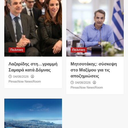
Πολιτικη
Πολιτικη
Λαζαρίδης στη…γραμμή
Μητσοτάκης: σύσκεψη
Σαμαρά κατά Δόμνας
στο Μαξίμου για τις
αποζημιώσεις
04/08/2026
PireasNow NewsRoom
04/08/2026
PireasNow NewsRoom