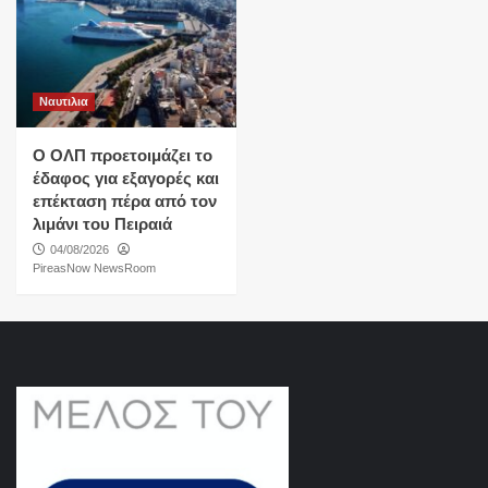
Ναυτιλια
O ΟΛΠ προετοιμάζει το
έδαφος για εξαγορές και
επέκταση πέρα από τον
λιμάνι του Πειραιά
04/08/2026
PireasNow NewsRoom