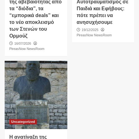
της αβεβαιότητας από
Αυτοτραυματισμός σε
τα “διόδια”, τα
Παιδιά και Εφήβους:
“εμπορικά deals” και
πότε πρέπει να
το νέο αποκλεισμό
ανησυχήσουμε
των Στενών του
19/12/2025
Ορμούζ
PireasNow NewsRoom
16/07/2026
PireasNow NewsRoom
Uncategorized
Η ανατίναξη της