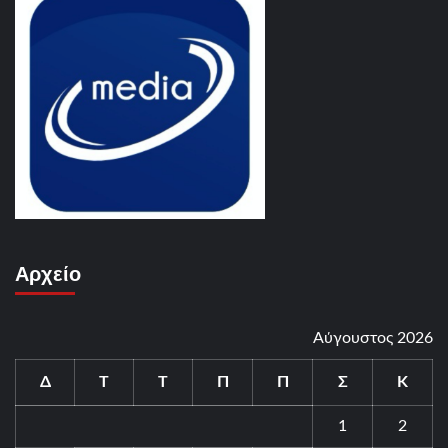
Αρχείο
Αύγουστος 2026
Δ
Τ
Τ
Π
Π
Σ
Κ
1
2