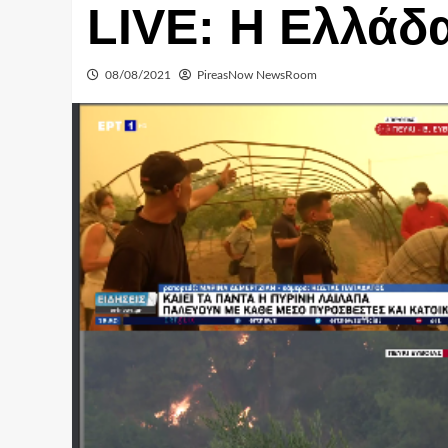
LIVE: Η Ελλάδ
08/08/2021
PireasNow NewsRoom