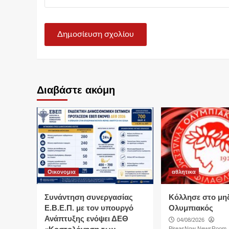
Διαβάστε ακόμη
Οικονομια
αθλητικα
Συνάντηση συνεργασίας
Κόλλησε στο μη
Ε.Β.Ε.Π. με τον υπουργό
Ολυμπιακός
Ανάπτυξης ενόψει ΔΕΘ
04/08/2026
PireasNow NewsRoom