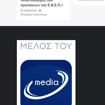
«Κοστολόγηση των
προτάσεων του Ε.Β.Ε.Π.»
06/08/2026
PireasNow NewsRoom