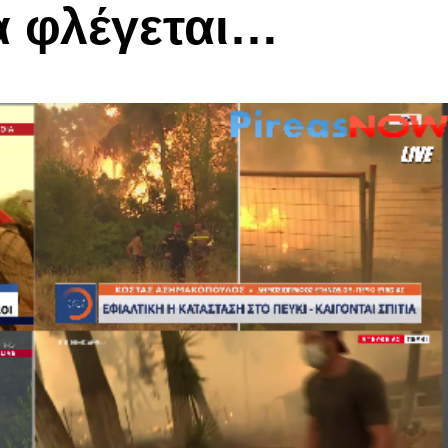
α φλέγεται…