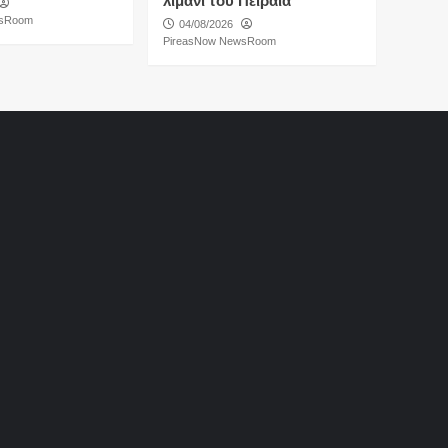
λιμάνι του Πειραιά
wsRoom
04/08/2026
PireasNow NewsRoom