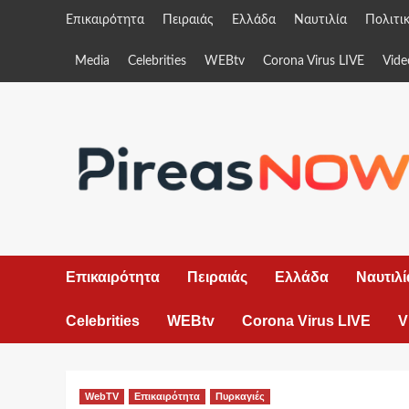
Skip
Επικαιρότητα
Πειραιάς
Ελλάδα
Ναυτιλία
Πολιτι
to
content
Media
Celebrities
WEBtv
Corona Virus LIVE
Vide
Επικαιρότητα
Πειραιάς
Ελλάδα
Ναυτιλί
Celebrities
WEBtv
Corona Virus LIVE
V
WebTV
Επικαιρότητα
Πυρκαγιές