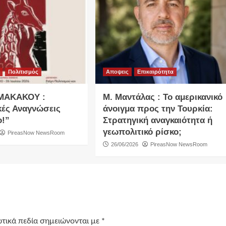
Πολιτισμός
Αποψεις
Επικαιρότητα
ΜΑΚΑΚΟΥ :
Μ. Μαντάλας : Το αμερικανικό
κές Αναγνώσεις
άνοιγμα προς την Τουρκία:
ο!”
Στρατηγική αναγκαιότητα ή
γεωπολιτικό ρίσκο;
PireasNow NewsRoom
26/06/2026
PireasNow NewsRoom
τικά πεδία σημειώνονται με
*