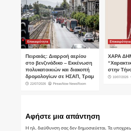
Επικαιρότητα
Επικαιρότητα
Πειραιάς: Διαρροή αερίου
ΧΑΡΑ ΔΗ
στο βενζινάδικο – Εκκένωση
“Χαρακτι
πολυκατοικιών και διακοπή
στην Τήν
δρομολογίων σε ΗΣΑΠ, Τραμ
10/07/2026
22/07/2026
PireasNow NewsRoom
Αφήστε μια απάντηση
Η ηλ. διεύθυνση σας δεν δημοσιεύεται.
Τα υποχρεω