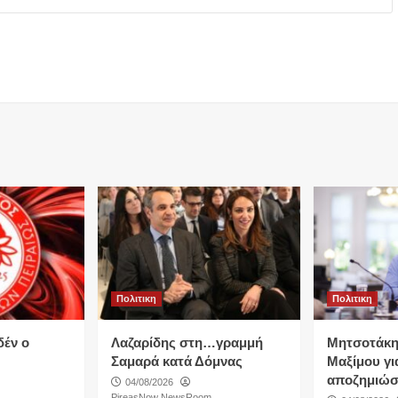
Πολιτικη
Πολιτικη
δέν ο
Λαζαρίδης στη…γραμμή
Μητσοτάκη
Σαμαρά κατά Δόμνας
Μαξίμου για
αποζημιώσ
04/08/2026
PireasNow NewsRoom