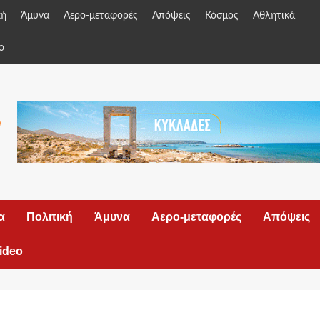
κή
Άμυνα
Αερο-μεταφορές
Απόψεις
Κόσμος
Αθλητικά
o
α
Πολιτική
Άμυνα
Αερο-μεταφορές
Απόψεις
ideo