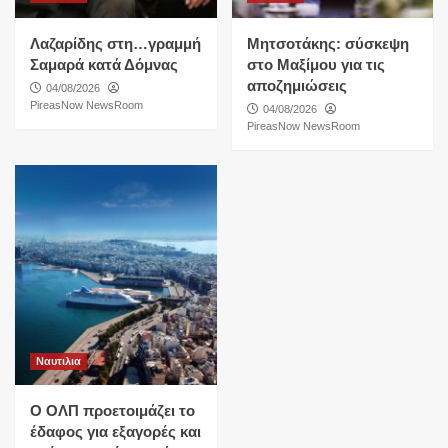
Λαζαρίδης στη…γραμμή
Μητσοτάκης: σύσκεψη
Σαμαρά κατά Δόμνας
στο Μαξίμου για τις
αποζημιώσεις
04/08/2026
PireasNow NewsRoom
04/08/2026
PireasNow NewsRoom
Ναυτιλια
O ΟΛΠ προετοιμάζει το
έδαφος για εξαγορές και