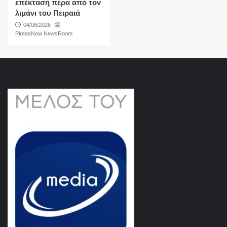
επέκταση πέρα από τον
λιμάνι του Πειραιά
04/08/2026
PireasNow NewsRoom