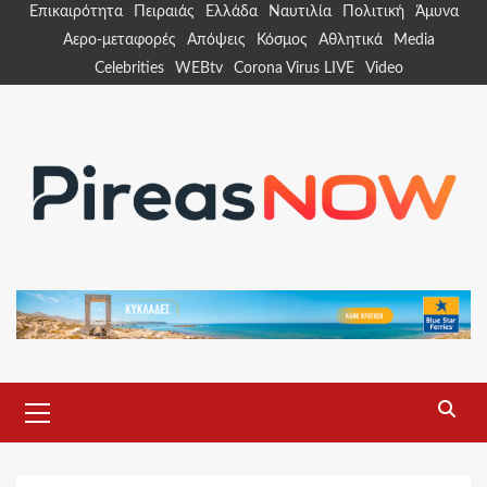
Skip
Επικαιρότητα
Πειραιάς
Ελλάδα
Ναυτιλία
Πολιτική
Άμυνα
to
Αερο-μεταφορές
Απόψεις
Κόσμος
Αθλητικά
Media
content
Celebrities
WEBtv
Corona Virus LIVE
Video
Primary
Menu