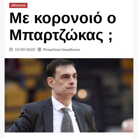
αθλητικα
Με κορονοιό ο
Μπαρτζώκας ;
19/09/2020
PireasNow NewsRoom