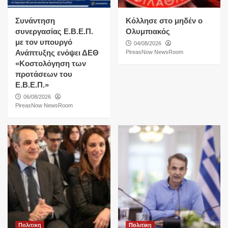
Συνάντηση
Κόλλησε στο μηδέν ο
συνεργασίας Ε.Β.Ε.Π.
Ολυμπιακός
με τον υπουργό
04/08/2026
Ανάπτυξης ενόψει ΔΕΘ
PireasNow NewsRoom
«Κοστολόγηση των
προτάσεων του
Ε.Β.Ε.Π.»
06/08/2026
PireasNow NewsRoom
Πολιτικη
Πολιτικη