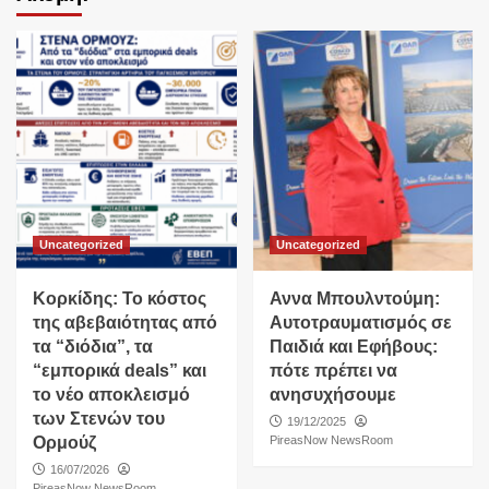
Uncategorized
Uncategorized
Κορκίδης: Το κόστος
Αννα Μπουλντούμη:
της αβεβαιότητας από
Αυτοτραυματισμός σε
τα “διόδια”, τα
Παιδιά και Εφήβους:
“εμπορικά deals” και
πότε πρέπει να
το νέο αποκλεισμό
ανησυχήσουμε
των Στενών του
19/12/2025
Ορμούζ
PireasNow NewsRoom
16/07/2026
PireasNow NewsRoom