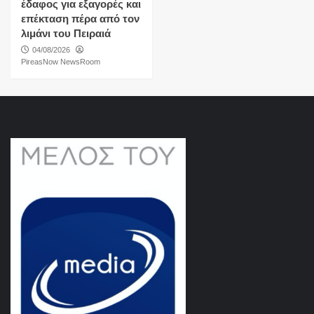
έδαφος για εξαγορές και
επέκταση πέρα από τον
λιμάνι του Πειραιά
04/08/2026
PireasNow NewsRoom