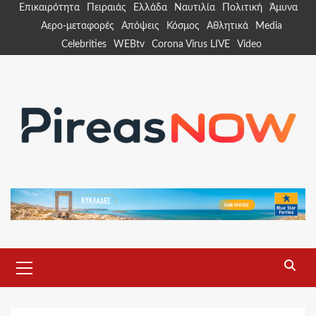
Skip
Επικαιρότητα
Πειραιάς
Ελλάδα
Ναυτιλία
Πολιτική
Άμυνα
to
Αερο-μεταφορές
Απόψεις
Κόσμος
Αθλητικά
Media
content
Celebrities
WEBtv
Corona Virus LIVE
Video
Primary
Menu