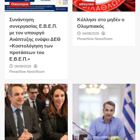
Οικονομια
αθλητικα
Συνάντηση
Κόλλησε στο μηδέν ο
συνεργασίας Ε.Β.Ε.Π.
Ολυμπιακός
με τον υπουργό
04/08/2026
Ανάπτυξης ενόψει ΔΕΘ
PireasNow NewsRoom
«Κοστολόγηση των
προτάσεων του
Ε.Β.Ε.Π.»
06/08/2026
PireasNow NewsRoom