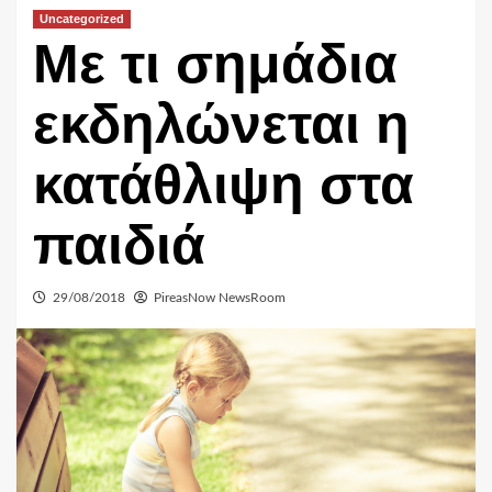
Uncategorized
Με τι σημάδια
εκδηλώνεται η
κατάθλιψη στα
παιδιά
29/08/2018
PireasNow NewsRoom