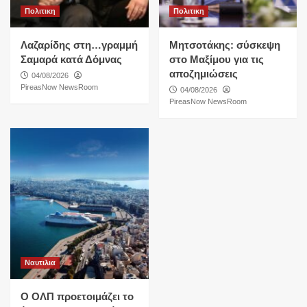
Πολιτικη
Πολιτικη
Λαζαρίδης στη…γραμμή
Μητσοτάκης: σύσκεψη
Σαμαρά κατά Δόμνας
στο Μαξίμου για τις
αποζημιώσεις
04/08/2026
PireasNow NewsRoom
04/08/2026
PireasNow NewsRoom
Ναυτιλια
O ΟΛΠ προετοιμάζει το