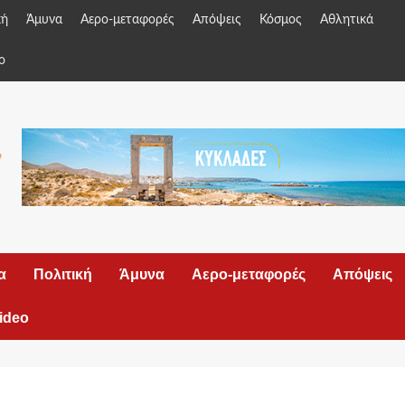
κή
Άμυνα
Αερο-μεταφορές
Απόψεις
Κόσμος
Αθλητικά
o
α
Πολιτική
Άμυνα
Αερο-μεταφορές
Απόψεις
ideo