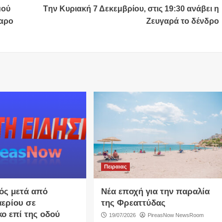
μού
Tην Κυριακή 7 Δεκεμβρίου, στις 19:30 ανάβει η
γαρο
Ζευγαρά το δένδρο
Πειραιας
ός μετά από
Νέα εποχή για την παραλία
αερίου σε
της Φρεαττύδας
κο επί της οδού
19/07/2026
PireasNow NewsRoom