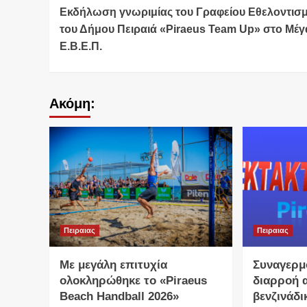
Εκδήλωση γνωριμίας του Γραφείου Εθελοντισ
Reading
του Δήμου Πειραιά «Piraeus Team Up» στο Μέ
Ε.Β.Ε.Π.
Ακόμη:
Πειραιας
Πειραιας
Με μεγάλη επιτυχία
Συναγερμ
ολοκληρώθηκε το «Piraeus
διαρροή 
Beach Handball 2026»
βενζινάδι