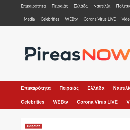
Skip
Επικαιρότητα
Πειραιάς
Ελλάδα
Ναυτιλία
Πολιτι
to
content
Media
Celebrities
WEBtv
Corona Virus LIVE
Vide
Επικαιρότητα
Πειραιάς
Ελλάδα
Ναυτιλί
Celebrities
WEBtv
Corona Virus LIVE
V
Πειραιας