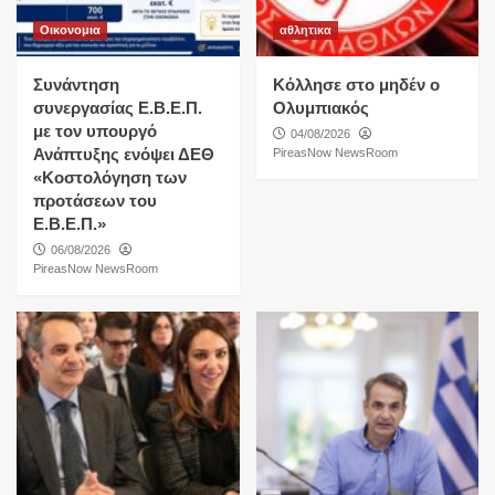
Οικονομια
αθλητικα
Συνάντηση
Κόλλησε στο μηδέν ο
συνεργασίας Ε.Β.Ε.Π.
Ολυμπιακός
με τον υπουργό
04/08/2026
Ανάπτυξης ενόψει ΔΕΘ
PireasNow NewsRoom
«Κοστολόγηση των
προτάσεων του
Ε.Β.Ε.Π.»
06/08/2026
PireasNow NewsRoom