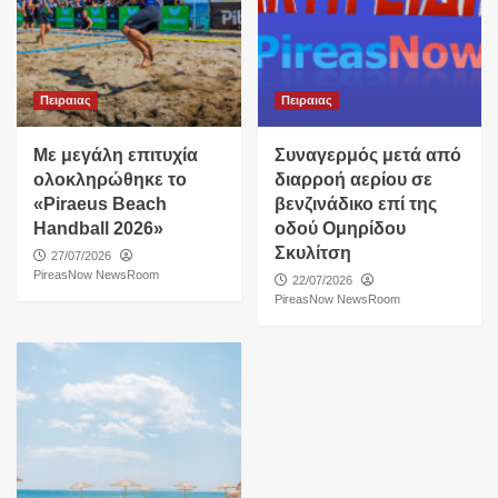
Πειραιας
Πειραιας
Με μεγάλη επιτυχία
Συναγερμός μετά από
ολοκληρώθηκε το
διαρροή αερίου σε
«Piraeus Beach
βενζινάδικο επί της
Handball 2026»
οδού Ομηρίδου
Σκυλίτση
27/07/2026
PireasNow NewsRoom
22/07/2026
PireasNow NewsRoom