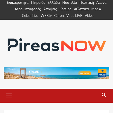
Skip
Επικαιρότητα
Πειραιάς
Ελλάδα
Ναυτιλία
Πολιτική
Άμυνα
to
Αερο-μεταφορές
Απόψεις
Κόσμος
Αθλητικά
Media
content
Celebrities
WEBtv
Corona Virus LIVE
Video
Primary
Menu