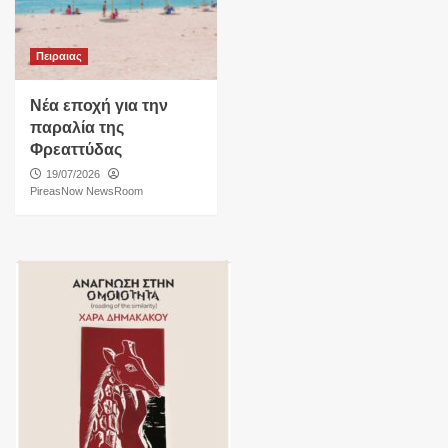
Πειραιας
Νέα εποχή για την
παραλία της
Φρεαττύδας
19/07/2026
PireasNow NewsRoom