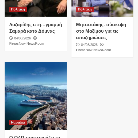
Πολιτικη
Πολιτικη
Λαζαρίδης στη…γραμμή
Μητσοτάκης: σύσκεψη
Σαμαρά κατά Δόμνας
στο Μαξίμου για τις
αποζημιώσεις
04/08/2026
PireasNow NewsRoom
04/08/2026
PireasNow NewsRoom
Ναυτιλια
O ΟΛΠ προετοιμάζει το