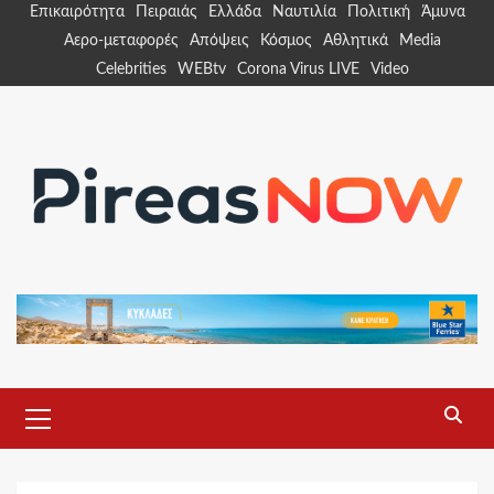
Skip
Επικαιρότητα
Πειραιάς
Ελλάδα
Ναυτιλία
Πολιτική
Άμυνα
to
Αερο-μεταφορές
Απόψεις
Κόσμος
Αθλητικά
Media
content
Celebrities
WEBtv
Corona Virus LIVE
Video
Primary
Menu