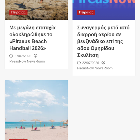
Πειραιας
Πειραιας
Με μεγάλη επιτυχία
Συναγερμός μετά από
ολοκληρώθηκε το
διαρροή αερίου σε
«Piraeus Beach
βενζινάδικο επί της
Handball 2026»
οδού Ομηρίδου
Σκυλίτση
27/07/2026
PireasNow NewsRoom
22/07/2026
PireasNow NewsRoom