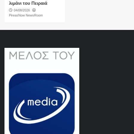
λιμάνι του Πειραιά
04/08/2026
PireasNow NewsRoom