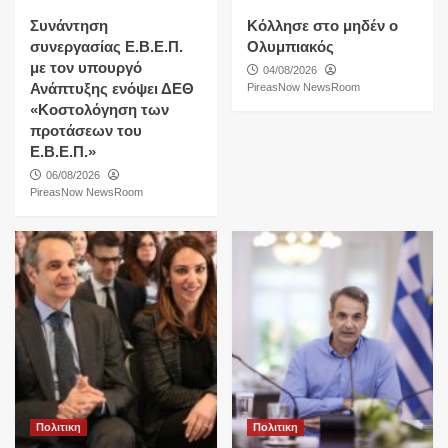
Συνάντηση
Κόλλησε στο μηδέν ο
συνεργασίας Ε.Β.Ε.Π.
Ολυμπιακός
με τον υπουργό
04/08/2026
Ανάπτυξης ενόψει ΔΕΘ
PireasNow NewsRoom
«Κοστολόγηση των
προτάσεων του
Ε.Β.Ε.Π.»
06/08/2026
PireasNow NewsRoom
Πολιτικη
Πολιτικη