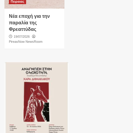
Πειραιας
Νέα εποχή για την
παραλία της
Φρεαττύδας
19/07/2026
PireasNow NewsRoom