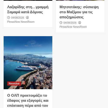
Λαζαρίδης στη…γραμμή
Μητσοτάκης: σύσκεψη
Σαμαρά κατά Δόμνας
στο Μαξίμου για τις
αποζημιώσεις
04/08/2026
PireasNow NewsRoom
04/08/2026
PireasNow NewsRoom
Ναυτιλια
O ΟΛΠ προετοιμάζει το
έδαφος για εξαγορές και
επέκταση πέρα από τον