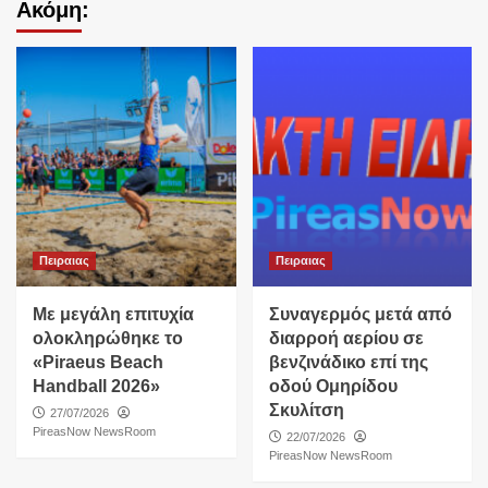
Ακόμη:
Πειραιας
Πειραιας
Με μεγάλη επιτυχία
Συναγερμός μετά από
ολοκληρώθηκε το
διαρροή αερίου σε
«Piraeus Beach
βενζινάδικο επί της
Handball 2026»
οδού Ομηρίδου
Σκυλίτση
27/07/2026
PireasNow NewsRoom
22/07/2026
PireasNow NewsRoom