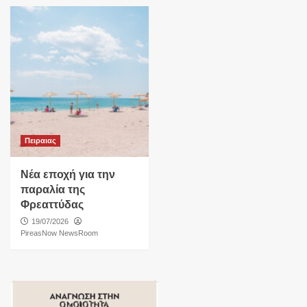
Πειραιας
Νέα εποχή για την
παραλία της
Φρεαττύδας
19/07/2026
PireasNow NewsRoom