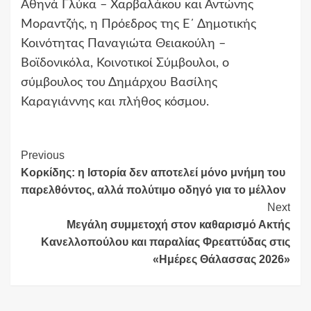
Αθηνά Γλύκα – Χαρβαλάκου και Αντώνης
Μοραντζής, η Πρόεδρος της Ε΄ Δημοτικής
Κοινότητας Παναγιώτα Θειακούλη –
Βοϊδονικόλα, Κοινοτικοί Σύμβουλοι, ο
σύμβουλος του Δημάρχου Βασίλης
Καραγιάννης και πλήθος κόσμου.
Continue
Previous
Κορκίδης: η Ιστορία δεν αποτελεί μόνο μνήμη του
Reading
παρελθόντος, αλλά πολύτιμο οδηγό για το μέλλον
Next
Μεγάλη συμμετοχή στον καθαρισμό Ακτής
Κανελλοπούλου και παραλίας Φρεαττύδας στις
«Ημέρες Θάλασσας 2026»