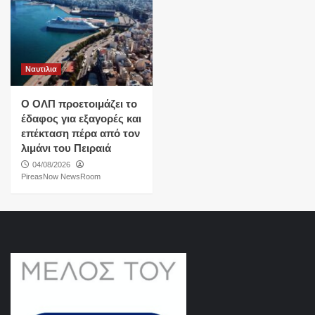
Ναυτιλια
O ΟΛΠ προετοιμάζει το
έδαφος για εξαγορές και
επέκταση πέρα από τον
λιμάνι του Πειραιά
04/08/2026
PireasNow NewsRoom