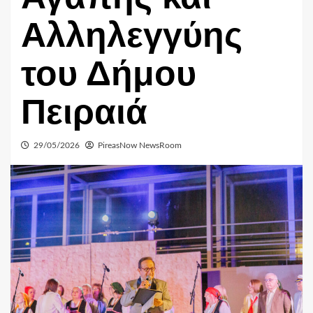
Αλληλεγγύης
του Δήμου
Πειραιά
29/05/2026
PireasNow NewsRoom