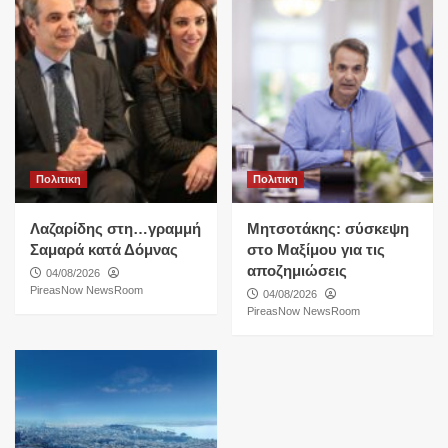
Πολιτικη
Πολιτικη
Λαζαρίδης στη…γραμμή
Μητσοτάκης: σύσκεψη
Σαμαρά κατά Δόμνας
στο Μαξίμου για τις
αποζημιώσεις
04/08/2026
PireasNow NewsRoom
04/08/2026
PireasNow NewsRoom