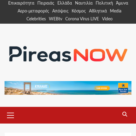
Skip
Επικαιρότητα
Πειραιάς
Ελλάδα
Ναυτιλία
Πολιτική
Άμυνα
to
Αερο-μεταφορές
Απόψεις
Κόσμος
Αθλητικά
Media
content
Celebrities
WEBtv
Corona Virus LIVE
Video
Primary
Menu