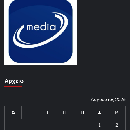
Αρχείο
Αύγουστος 2026
Δ
Τ
Τ
Π
Π
Σ
Κ
1
2