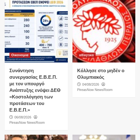
Οικονομια
αθλητικα
Συνάντηση
Κόλλησε στο μηδέν ο
συνεργασίας Ε.Β.Ε.Π.
Ολυμπιακός
με τον υπουργό
04/08/2026
Ανάπτυξης ενόψει ΔΕΘ
PireasNow NewsRoom
«Κοστολόγηση των
προτάσεων του
Ε.Β.Ε.Π.»
06/08/2026
PireasNow NewsRoom