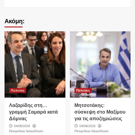
Ακόμη:
Πολιτικη
Πολιτικη
Λαζαρίδης στη…
Μητσοτάκης:
γραμμή Σαμαρά κατά
σύσκεψη στο Μαξίμου
Δόμνας
για τις αποζημιώσεις
04/08/2026
04/08/2026
PireasNow NewsRoom
PireasNow NewsRoom