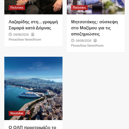
Πολιτικη
Πολιτικη
Λαζαρίδης στη…γραμμή
Μητσοτάκης: σύσκεψη
Σαμαρά κατά Δόμνας
στο Μαξίμου για τις
αποζημιώσεις
04/08/2026
PireasNow NewsRoom
04/08/2026
PireasNow NewsRoom
Ναυτιλια
O ΟΛΠ προετοιμάζει το