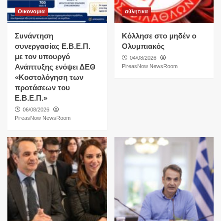
Οικονομια
αθλητικα
Συνάντηση
Κόλλησε στο μηδέν ο
συνεργασίας Ε.Β.Ε.Π.
Ολυμπιακός
με τον υπουργό
04/08/2026
Ανάπτυξης ενόψει ΔΕΘ
PireasNow NewsRoom
«Κοστολόγηση των
προτάσεων του
Ε.Β.Ε.Π.»
06/08/2026
PireasNow NewsRoom