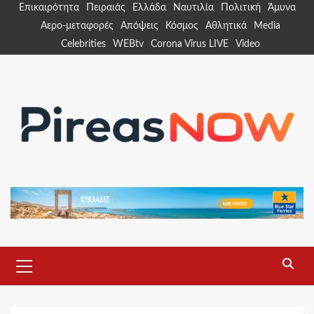
Skip
Επικαιρότητα
Πειραιάς
Ελλάδα
Ναυτιλία
Πολιτική
Άμυνα
to
Αερο-μεταφορές
Απόψεις
Κόσμος
Αθλητικά
Media
content
Celebrities
WEBtv
Corona Virus LIVE
Video
Primary
Menu