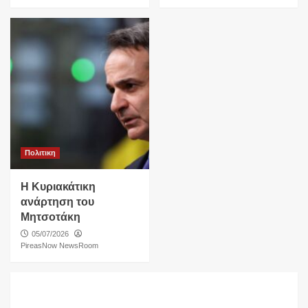
Πολιτικη
Η Κυριακάτικη
ανάρτηση του
Μητσοτάκη
05/07/2026
PireasNow NewsRoom