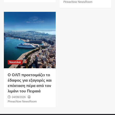
PireasNow NewsRoom
Ναυτιλια
O ΟΛΠ προετοιμάζει το
έδαφος για εξαγορές και
επέκταση πέρα από τον
λιμάνι του Πειραιά
04/08/2026
PireasNow NewsRoom