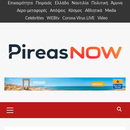
Skip
Επικαιρότητα
Πειραιάς
Ελλάδα
Ναυτιλία
Πολιτική
Άμυνα
to
Αερο-μεταφορές
Απόψεις
Κόσμος
Αθλητικά
Media
content
Celebrities
WEBtv
Corona Virus LIVE
Video
Primary
Menu