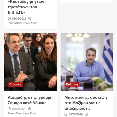
«Κοστολόγηση των
προτάσεων του
Ε.Β.Ε.Π.»
06/08/2026
PireasNow NewsRoom
Πολιτικη
Πολιτικη
Λαζαρίδης στη…γραμμή
Μητσοτάκης: σύσκεψη
Σαμαρά κατά Δόμνας
στο Μαξίμου για τις
αποζημιώσεις
04/08/2026
PireasNow NewsRoom
04/08/2026