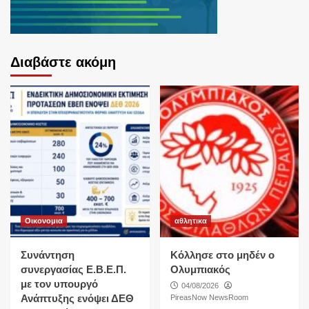
Διαβάστε ακόμη
Οικονομια
αθλητικα
Συνάντηση
Κόλλησε στο μηδέν ο
συνεργασίας Ε.Β.Ε.Π.
Ολυμπιακός
με τον υπουργό
04/08/2026
Ανάπτυξης ενόψει ΔΕΘ
PireasNow NewsRoom