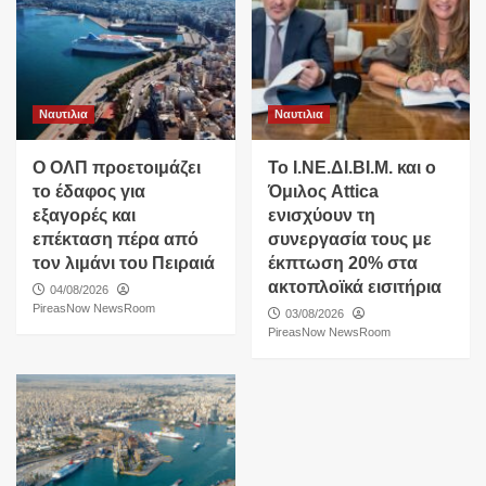
Ναυτιλια
Ναυτιλια
O ΟΛΠ προετοιμάζει
Το Ι.ΝΕ.ΔΙ.ΒΙ.Μ. και o
το έδαφος για
Όμιλος Attica
εξαγορές και
ενισχύουν τη
επέκταση πέρα από
συνεργασία τους με
τον λιμάνι του Πειραιά
έκπτωση 20% στα
ακτοπλοϊκά εισιτήρια
04/08/2026
PireasNow NewsRoom
03/08/2026
PireasNow NewsRoom