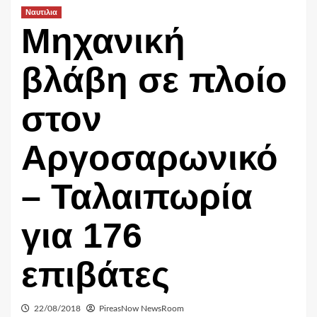
Ναυτιλια
Μηχανική
βλάβη σε πλοίο
στον
Αργοσαρωνικό
– Ταλαιπωρία
για 176
επιβάτες
22/08/2018
PireasNow NewsRoom