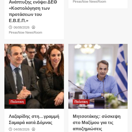
Ανάπτυξης ενόψει ΔΕΘ
PireasNow NewsRoom
«Κοστολόγηση των
προτάσεων του
Ε.Β.Ε.Π.»
06/08/2026
PireasNow NewsRoom
Πολιτικη
Πολιτικη
Λαζαρίδης στη…γραμμή
Μητσοτάκης: σύσκεψη
Σαμαρά κατά Δόμνας
στο Μαξίμου για τις
αποζημιώσεις
04/08/2026