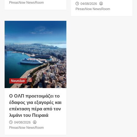
PireasNow NewsRoom
04/08/2026
PireasNow NewsRoom
Ναυτιλια
O ΟΛΠ προετοιμάζει το
έδαφος για εξαγορές και
επέκταση πέρα από τον
λιμάνι του Πειραιά
04/08/2026
PireasNow NewsRoom