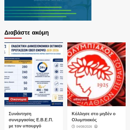
Διαβάστε ακόμη
Οικονομια
αθλητικα
Συνάντηση
Κόλλησε στο μηδέν ο
συνεργασίας Ε.Β.Ε.Π.
Ολυμπιακός
με τον υπουργό
04/08/2026