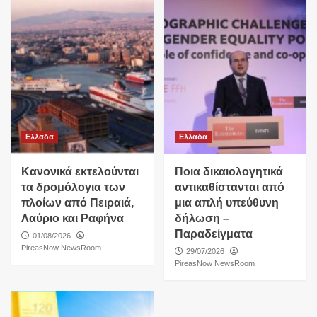
Ελλαδα
Ελλαδα
Κανονικά εκτελούνται
Ποια δικαιολογητικά
τα δρομόλογια των
αντικαθίστανται από
πλοίων από Πειραιά,
μια απλή υπεύθυνη
Λαύριο και Ραφήνα
δήλωση –
Παραδείγματα
01/08/2026
PireasNow NewsRoom
29/07/2026
PireasNow NewsRoom