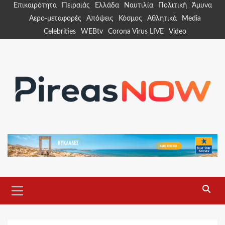
Skip
Επικαιρότητα
Πειραιάς
Ελλάδα
Ναυτιλία
Πολιτική
Άμυνα
to
Αερο-μεταφορές
Απόψεις
Κόσμος
Αθλητικά
Media
content
Celebrities
WEBtv
Corona Virus LIVE
Video
Primary
Menu