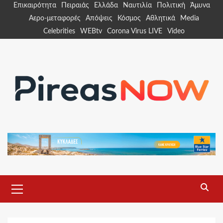
Skip
Επικαιρότητα
Πειραιάς
Ελλάδα
Ναυτιλία
Πολιτική
Άμυνα
to
Αερο-μεταφορές
Απόψεις
Κόσμος
Αθλητικά
Media
content
Celebrities
WEBtv
Corona Virus LIVE
Video
Primary
Menu