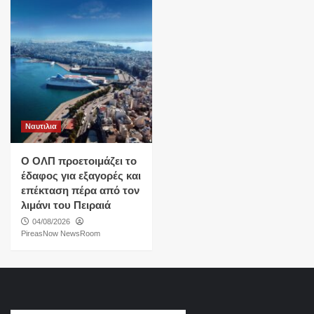
Ναυτιλια
O ΟΛΠ προετοιμάζει το
έδαφος για εξαγορές και
επέκταση πέρα από τον
λιμάνι του Πειραιά
04/08/2026
PireasNow NewsRoom