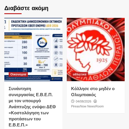
Διαβάστε ακόμη
Οικονομια
αθλητικα
Συνάντηση
Κόλλησε στο μηδέν ο
συνεργασίας Ε.Β.Ε.Π.
Ολυμπιακός
με τον υπουργό
04/08/2026
Ανάπτυξης ενόψει ΔΕΘ
PireasNow NewsRoom
«Κοστολόγηση των
προτάσεων του
Ε.Β.Ε.Π.»