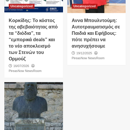
Uncategorized
Uncategorized
Κορκίδης: Το κόστος
Αννα Μπουλντούμη:
της αβεβαιότητας από
Αυτοτραυματισμός σε
τα “διόδια”, τα
Παιδιά και Εφήβους:
“εμπορικά deals” και
πότε πρέπει να
το νέο αποκλεισμό
ανησυχήσουμε
των Στενών του
19/12/2025
Ορμούζ
PireasNow NewsRoom
16/07/2026
PireasNow NewsRoom