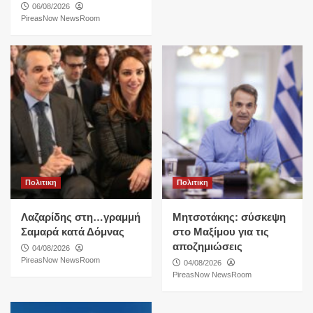
06/08/2026
PireasNow NewsRoom
Πολιτικη
Πολιτικη
Λαζαρίδης στη…γραμμή
Μητσοτάκης: σύσκεψη
Σαμαρά κατά Δόμνας
στο Μαξίμου για τις
αποζημιώσεις
04/08/2026
PireasNow NewsRoom
04/08/2026
PireasNow NewsRoom