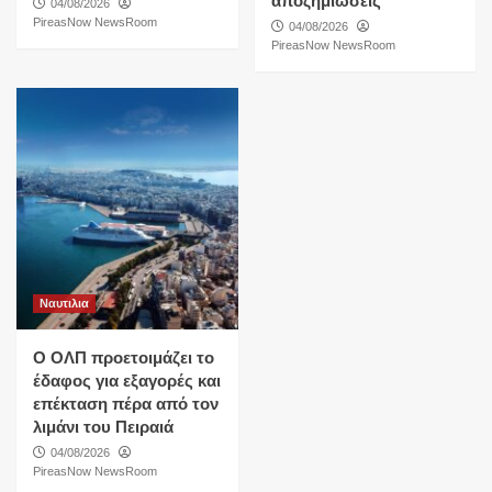
αποζημιώσεις
04/08/2026
PireasNow NewsRoom
04/08/2026
PireasNow NewsRoom
Ναυτιλια
O ΟΛΠ προετοιμάζει το
έδαφος για εξαγορές και
επέκταση πέρα από τον
λιμάνι του Πειραιά
04/08/2026
PireasNow NewsRoom