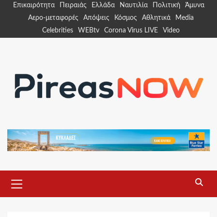
Skip
Επικαιρότητα
Πειραιάς
Ελλάδα
Ναυτιλία
Πολιτική
Άμυνα
to
Αερο-μεταφορές
Απόψεις
Κόσμος
Αθλητικά
Media
content
Celebrities
WEBtv
Corona Virus LIVE
Video
Primary
Menu