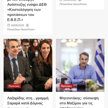
Ανάπτυξης ενόψει ΔΕΘ
PireasNow NewsRoom
«Κοστολόγηση των
προτάσεων του
Ε.Β.Ε.Π.»
06/08/2026
PireasNow NewsRoom
Πολιτικη
Πολιτικη
Λαζαρίδης στη…γραμμή
Μητσοτάκης: σύσκεψη
Σαμαρά κατά Δόμνας
στο Μαξίμου για τις