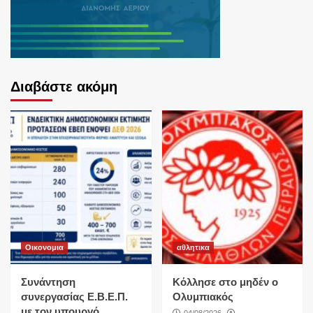
Διαβάστε ακόμη
Οικονομια
αθλητικα
Συνάντηση
Κόλλησε στο μηδέν ο
συνεργασίας Ε.Β.Ε.Π.
Ολυμπιακός
με τον υπουργό
04/08/2026