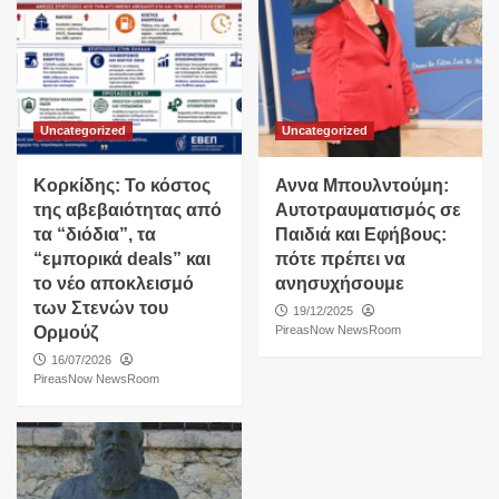
Uncategorized
Uncategorized
Κορκίδης: Το κόστος
Αννα Μπουλντούμη:
της αβεβαιότητας από
Αυτοτραυματισμός σε
τα “διόδια”, τα
Παιδιά και Εφήβους:
“εμπορικά deals” και
πότε πρέπει να
το νέο αποκλεισμό
ανησυχήσουμε
των Στενών του
19/12/2025
Ορμούζ
PireasNow NewsRoom
16/07/2026
PireasNow NewsRoom