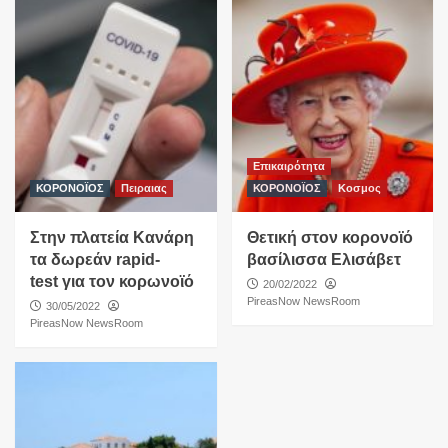
Επικαιρότητα
ΚΟΡΟΝΟΪΟΣ
Πειραιας
ΚΟΡΟΝΟΪΟΣ
Κοσμος
Στην πλατεία Κανάρη
Θετική στον κορονοϊό
τα δωρεάν rapid-
βασίλισσα Ελισάβετ
test για τον κορωνοϊό
20/02/2022
PireasNow NewsRoom
30/05/2022
PireasNow NewsRoom