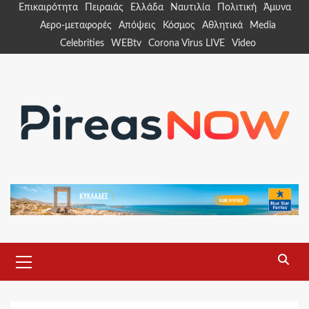
Skip
Επικαιρότητα
Πειραιάς
Ελλάδα
Ναυτιλία
Πολιτική
Άμυνα
to
Αερο-μεταφορές
Απόψεις
Κόσμος
Αθλητικά
Media
content
Celebrities
WEBtv
Corona Virus LIVE
Video
Primary
Menu