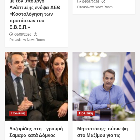
με τον υπουργό
04/08/2026
Ανάπτυξης ενόψει ΔΕΘ
PireasNow NewsRoom
«Κοστολόγηση των
προτάσεων του
Ε.Β.Ε.Π.»
06/08/2026
PireasNow NewsRoom
Πολιτικη
Πολιτικη
Λαζαρίδης στη…γραμμή
Μητσοτάκης: σύσκεψη
Σαμαρά κατά Δόμνας
στο Μαξίμου για τις