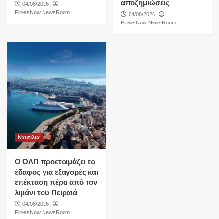
αποζημιώσεις
04/08/2026
PireasNow NewsRoom
04/08/2026
PireasNow NewsRoom
Ναυτιλια
O ΟΛΠ προετοιμάζει το
έδαφος για εξαγορές και
επέκταση πέρα από τον
λιμάνι του Πειραιά
04/08/2026
PireasNow NewsRoom