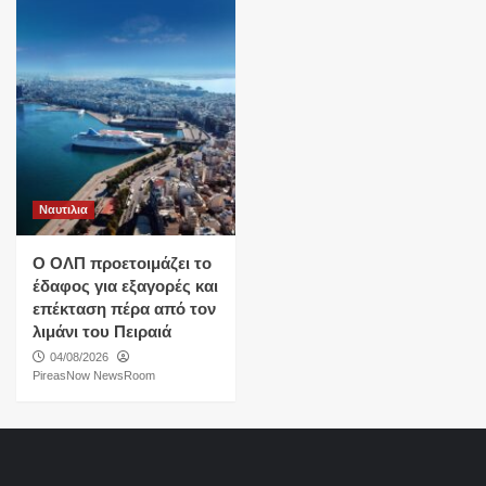
Ναυτιλια
O ΟΛΠ προετοιμάζει το
έδαφος για εξαγορές και
επέκταση πέρα από τον
λιμάνι του Πειραιά
04/08/2026
PireasNow NewsRoom