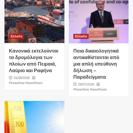
Ελλαδα
Ελλαδα
Κανονικά εκτελούνται
Ποια δικαιολογητικά
τα δρομόλογια των
αντικαθίστανται από
πλοίων από Πειραιά,
μια απλή υπεύθυνη
Λαύριο και Ραφήνα
δήλωση –
Παραδείγματα
01/08/2026
PireasNow NewsRoom
29/07/2026
PireasNow NewsRoom