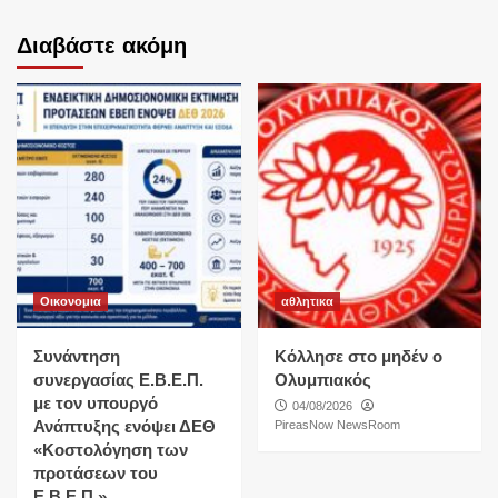
Διαβάστε ακόμη
Οικονομια
αθλητικα
Συνάντηση
Κόλλησε στο μηδέν ο
συνεργασίας Ε.Β.Ε.Π.
Ολυμπιακός
με τον υπουργό
04/08/2026
Ανάπτυξης ενόψει ΔΕΘ
PireasNow NewsRoom
«Κοστολόγηση των
προτάσεων του
Ε.Β.Ε.Π.»