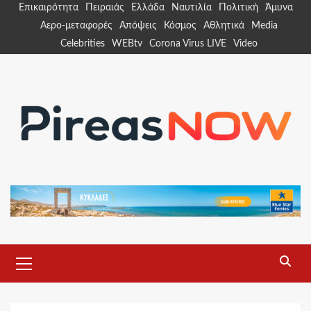
Skip
Επικαιρότητα
Πειραιάς
Ελλάδα
Ναυτιλία
Πολιτική
Άμυνα
to
Αερο-μεταφορές
Απόψεις
Κόσμος
Αθλητικά
Media
content
Celebrities
WEBtv
Corona Virus LIVE
Video
Primary
Menu