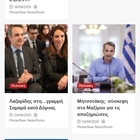
06/08/2026
PireasNow NewsRoom
Πολιτικη
Πολιτικη
Λαζαρίδης στη…γραμμή
Μητσοτάκης: σύσκεψη
Σαμαρά κατά Δόμνας
στο Μαξίμου για τις
αποζημιώσεις
04/08/2026
PireasNow NewsRoom
04/08/2026
PireasNow NewsRoom