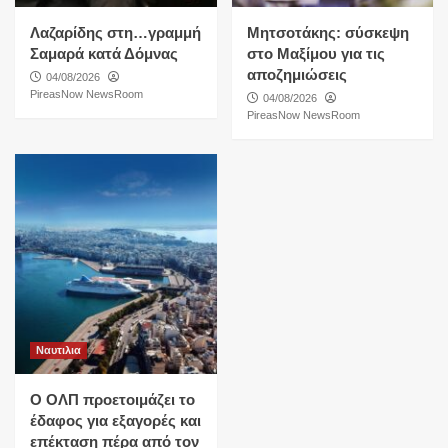
Λαζαρίδης στη…γραμμή
Μητσοτάκης: σύσκεψη
Σαμαρά κατά Δόμνας
στο Μαξίμου για τις
αποζημιώσεις
04/08/2026
PireasNow NewsRoom
04/08/2026
PireasNow NewsRoom
Ναυτιλια
O ΟΛΠ προετοιμάζει το
έδαφος για εξαγορές και
επέκταση πέρα από τον