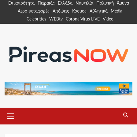
Skip
Επικαιρότητα
Πειραιάς
Ελλάδα
Ναυτιλία
Πολιτική
Άμυνα
to
Αερο-μεταφορές
Απόψεις
Κόσμος
Αθλητικά
Media
content
Celebrities
WEBtv
Corona Virus LIVE
Video
Primary
Menu