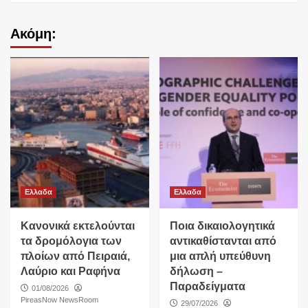
Ακόμη:
Ελλαδα
Ελλαδα
Κανονικά εκτελούνται
Ποια δικαιολογητικά
τα δρομόλογια των
αντικαθίστανται από
πλοίων από Πειραιά,
μια απλή υπεύθυνη
Λαύριο και Ραφήνα
δήλωση –
Παραδείγματα
01/08/2026
PireasNow NewsRoom
29/07/2026