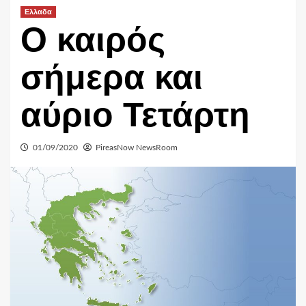
Ελλαδα
Ο καιρός
σήμερα και
αύριο Τετάρτη
01/09/2020
PireasNow NewsRoom