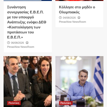
Συνάντηση
Κόλλησε στο μηδέν ο
συνεργασίας Ε.Β.Ε.Π.
Ολυμπιακός
με τον υπουργό
04/08/2026
Ανάπτυξης ενόψει ΔΕΘ
PireasNow NewsRoom
«Κοστολόγηση των
προτάσεων του
Ε.Β.Ε.Π.»
06/08/2026
PireasNow NewsRoom
Πολιτικη
Πολιτικη