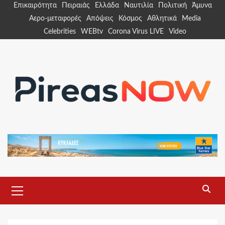
Skip
Επικαιρότητα
Πειραιάς
Ελλάδα
Ναυτιλία
Πολιτική
Άμυνα
to
Αερο-μεταφορές
Απόψεις
Κόσμος
Αθλητικά
Media
content
Celebrities
WEBtv
Corona Virus LIVE
Video
Primary
Menu