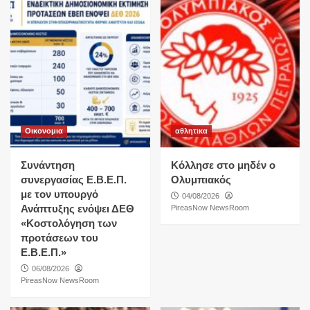
Οικονομια
αθλητικα
Συνάντηση
Κόλλησε στο μηδέν ο
συνεργασίας Ε.Β.Ε.Π.
Ολυμπιακός
με τον υπουργό
04/08/2026
Ανάπτυξης ενόψει ΔΕΘ
PireasNow NewsRoom
«Κοστολόγηση των
προτάσεων του
Ε.Β.Ε.Π.»
06/08/2026
PireasNow NewsRoom