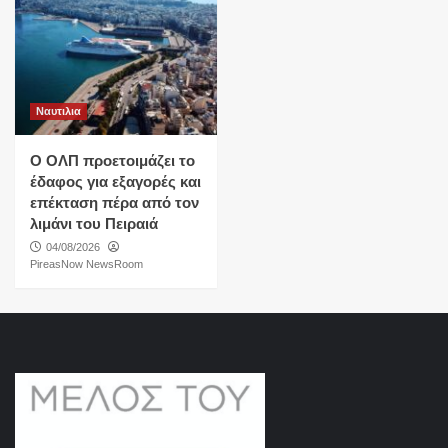
Ναυτιλια
O ΟΛΠ προετοιμάζει το
έδαφος για εξαγορές και
επέκταση πέρα από τον
λιμάνι του Πειραιά
04/08/2026
PireasNow NewsRoom