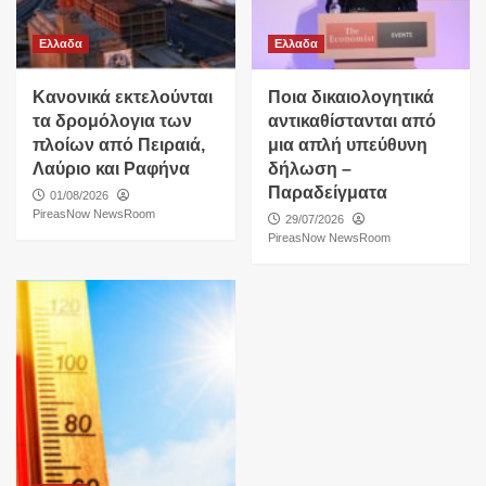
Ελλαδα
Ελλαδα
Κανονικά εκτελούνται
Ποια δικαιολογητικά
τα δρομόλογια των
αντικαθίστανται από
πλοίων από Πειραιά,
μια απλή υπεύθυνη
Λαύριο και Ραφήνα
δήλωση –
Παραδείγματα
01/08/2026
PireasNow NewsRoom
29/07/2026
PireasNow NewsRoom