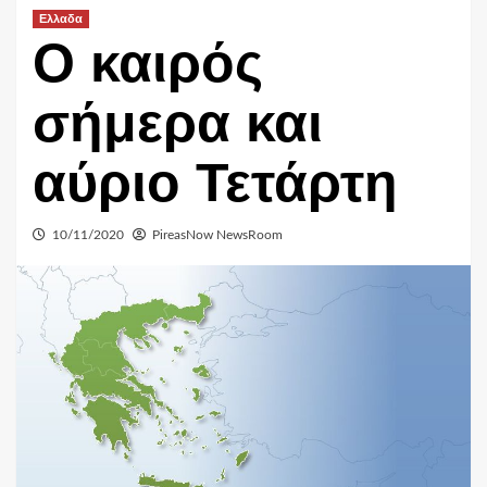
Ελλαδα
Ο καιρός
σήμερα και
αύριο Τετάρτη
10/11/2020
PireasNow NewsRoom