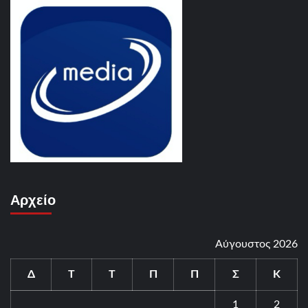
Αρχείο
Αύγουστος 2026
Δ
Τ
Τ
Π
Π
Σ
Κ
1
2