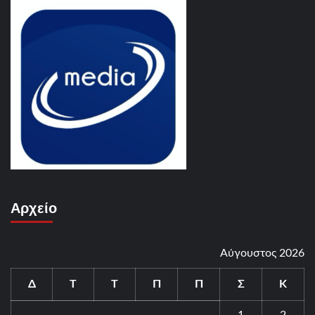
Αρχείο
Αύγουστος 2026
Δ
Τ
Τ
Π
Π
Σ
Κ
1
2