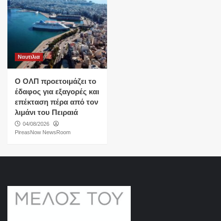
Ναυτιλια
O ΟΛΠ προετοιμάζει το
έδαφος για εξαγορές και
επέκταση πέρα από τον
λιμάνι του Πειραιά
04/08/2026
PireasNow NewsRoom