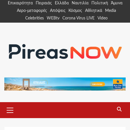
Skip
Επικαιρότητα
Πειραιάς
Ελλάδα
Ναυτιλία
Πολιτική
Άμυνα
to
Αερο-μεταφορές
Απόψεις
Κόσμος
Αθλητικά
Media
content
Celebrities
WEBtv
Corona Virus LIVE
Video
Primary
Menu