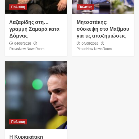
Πολιτικη
Πολιτικη
Λαζαρίδης στη…
Μητσοτάκης:
γραμμή Σαμαρά κατά
σύσκεψη στο Μαξίμου
Δόμνας
για τις αποζημιώσεις
04/08/2026
04/08/2026
PireasNow NewsRoom
PireasNow NewsRoom
Πολιτικη
Η Κυριακάτικη