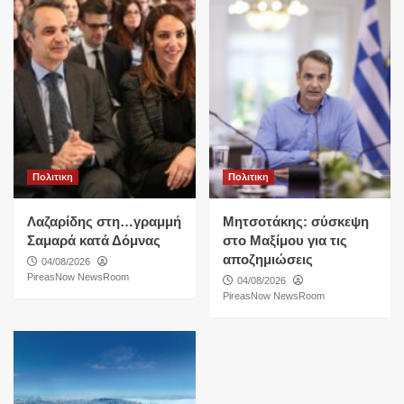
Πολιτικη
Πολιτικη
Λαζαρίδης στη…γραμμή
Μητσοτάκης: σύσκεψη
Σαμαρά κατά Δόμνας
στο Μαξίμου για τις
αποζημιώσεις
04/08/2026
PireasNow NewsRoom
04/08/2026
PireasNow NewsRoom