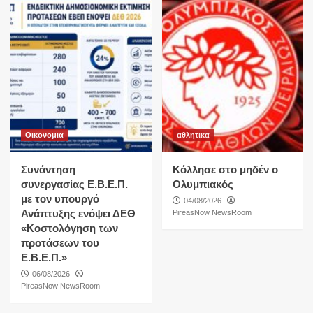
Οικονομια
αθλητικα
Συνάντηση
Κόλλησε στο μηδέν ο
συνεργασίας Ε.Β.Ε.Π.
Ολυμπιακός
με τον υπουργό
04/08/2026
Ανάπτυξης ενόψει ΔΕΘ
PireasNow NewsRoom
«Κοστολόγηση των
προτάσεων του
Ε.Β.Ε.Π.»
06/08/2026
PireasNow NewsRoom