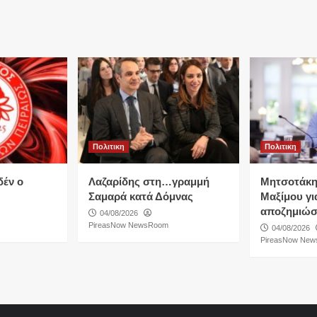
Πολιτικη
Πολιτικη
δέν ο
Λαζαρίδης στη…γραμμή
Μητσοτάκη
Σαμαρά κατά Δόμνας
Μαξίμου για
αποζημιώσ
04/08/2026
PireasNow NewsRoom
04/08/2026
PireasNow Ne