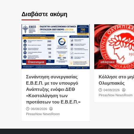
Διαβάστε ακόμη
Οικονομια
αθλητικα
Συνάντηση συνεργασίας
Κόλλησε στο μη
Ε.Β.Ε.Π. με τον υπουργό
Ολυμπιακός
Ανάπτυξης ενόψει ΔΕΘ
04/08/2026
«Κοστολόγηση των
PireasNow NewsRoom
προτάσεων του Ε.Β.Ε.Π.»
06/08/2026
PireasNow NewsRoom