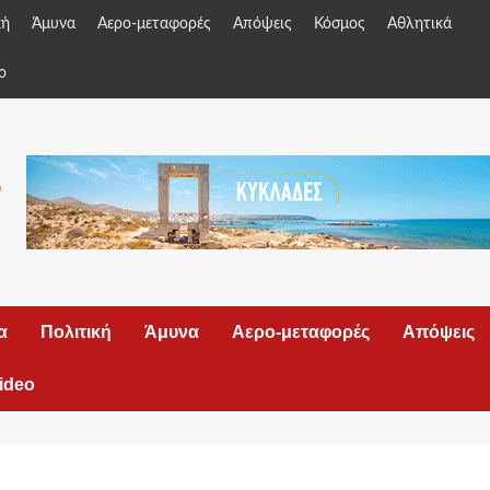
κή
Άμυνα
Αερο-μεταφορές
Απόψεις
Κόσμος
Αθλητικά
o
α
Πολιτική
Άμυνα
Αερο-μεταφορές
Απόψεις
ideo