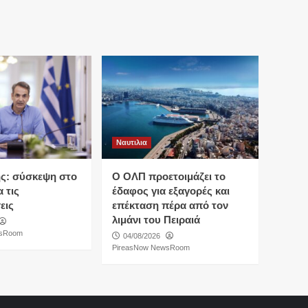
Ναυτιλια
ς: σύσκεψη στο
O ΟΛΠ προετοιμάζει το
 τις
έδαφος για εξαγορές και
εις
επέκταση πέρα από τον
λιμάνι του Πειραιά
wsRoom
04/08/2026
PireasNow NewsRoom