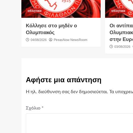
αθλητικα
αθλητικα
Κόλλησε στο μηδέν ο
Οι αντίπα
Ολυμπιακός
Ολυμπιακ
στην Ευ
04/08/2026
PireasNow NewsRoom
03/08/2026
Αφήστε μια απάντηση
Η ηλ. διεύθυνση σας δεν δημοσιεύεται.
Τα υποχρεω
Σχόλιο
*