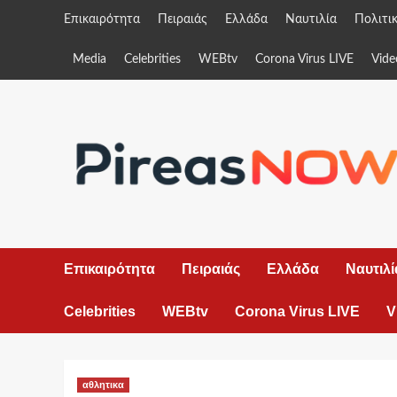
Skip
Επικαιρότητα
Πειραιάς
Ελλάδα
Ναυτιλία
Πολιτι
to
content
Media
Celebrities
WEBtv
Corona Virus LIVE
Vide
Επικαιρότητα
Πειραιάς
Ελλάδα
Ναυτιλί
Celebrities
WEBtv
Corona Virus LIVE
V
αθλητικα