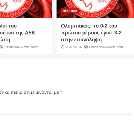
αθλητικα
λοι του
Ολυμπιακός: το 0-2 του
ού και της ΑΕΚ
πρώτου μέρους έγινε 3-2
ρώπη
στην επανάληψη
PireasNow NewsRoom
25/07/2026
PireasNow NewsRoom
τικά πεδία σημειώνονται με
*