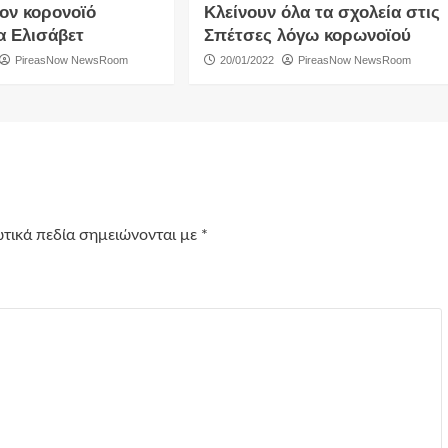
τον κορονοϊό
Κλείνουν όλα τα σχολεία στις
α Ελισάβετ
Σπέτσες λόγω κορωνοϊού
PireasNow NewsRoom
20/01/2022
PireasNow NewsRoom
τικά πεδία σημειώνονται με
*