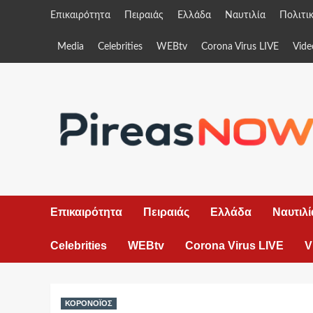
Skip
Επικαιρότητα
Πειραιάς
Ελλάδα
Ναυτιλία
Πολιτι
to
content
Media
Celebrities
WEBtv
Corona Virus LIVE
Vide
Επικαιρότητα
Πειραιάς
Ελλάδα
Ναυτιλί
Celebrities
WEBtv
Corona Virus LIVE
V
ΚΟΡΟΝΟΪΟΣ