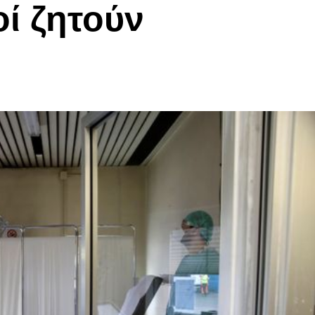
οί ζητούν