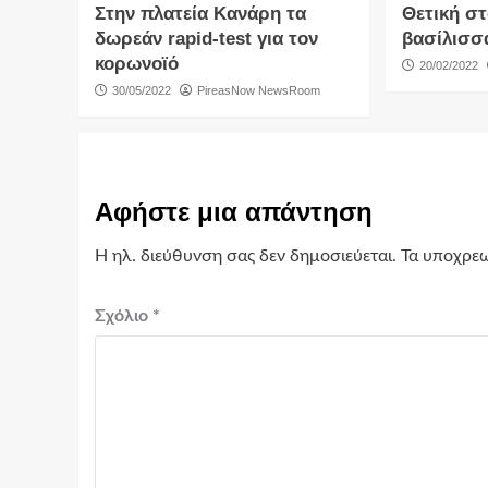
Στην πλατεία Κανάρη τα
Θετική σ
δωρεάν rapid-test για τον
βασίλισσ
κορωνοϊό
20/02/2022
30/05/2022
PireasNow NewsRoom
Αφήστε μια απάντηση
Η ηλ. διεύθυνση σας δεν δημοσιεύεται.
Τα υποχρεω
Σχόλιο
*