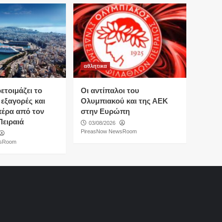
αθλητικα
τοιμάζει το
Οι αντίπαλοι του
 εξαγορές και
Ολυμπιακού και της ΑΕΚ
πέρα από τον
στην Ευρώπη
Πειραιά
03/08/2026
PireasNow NewsRoom
wsRoom