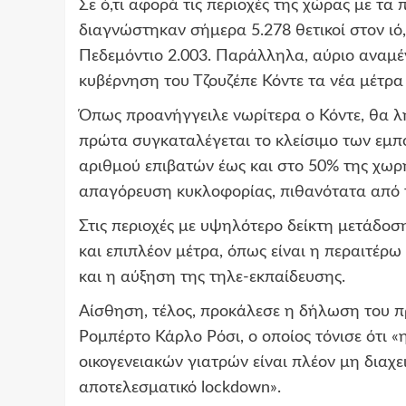
Σε ό,τι αφορά τις περιοχές της χώρας με τ
διαγνώστηκαν σήμερα 5.278 θετικοί στον ιό
Πεδεμόντιο 2.003. Παράλληλα, αύριο αναμέ
κυβέρνηση του Τζουζέπε Κόντε τα νέα μέτρα
Όπως προανήγγειλε νωρίτερα ο Κόντε, θα λη
πρώτα συγκαταλέγεται το κλείσιμο των εμπ
αριθμού επιβατών έως και στο 50% της χωρ
απαγόρευση κυκλοφορίας, πιθανότατα από τ
Στις περιοχές με υψηλότερο δείκτη μετάδοσ
και επιπλέον μέτρα, όπως είναι η περαιτέρ
και η αύξηση της τηλε-εκπαίδευσης.
Αίσθηση, τέλος, προκάλεσε η δήλωση του π
Ρομπέρτο Κάρλο Ρόσι, ο οποίος τόνισε ότι 
οικογενειακών γιατρών είναι πλέον μη διαχει
αποτελεσματικό lockdown».