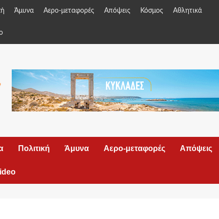
κή
Άμυνα
Αερο-μεταφορές
Απόψεις
Κόσμος
Αθλητικά
o
α
Πολιτική
Άμυνα
Αερο-μεταφορές
Απόψεις
ideo