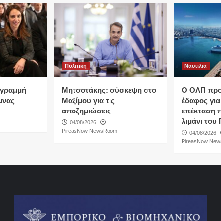
Πολιτικη
Ναυτιλια
…γραμμή
Μητσοτάκης: σύσκεψη στο
O ΟΛΠ προε
μνας
Μαξίμου για τις
έδαφος για
αποζημιώσεις
επέκταση 
λιμάνι του 
04/08/2026
PireasNow NewsRoom
04/08/2026
PireasNow Ne