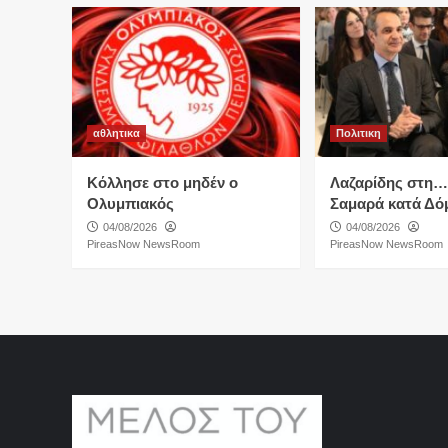
αθλητικα
Πολιτικη
Κόλλησε στο μηδέν ο
Λαζαρίδης στη
Ολυμπιακός
Σαμαρά κατά Δό
04/08/2026
04/08/2026
PireasNow NewsRoom
PireasNow NewsRoom