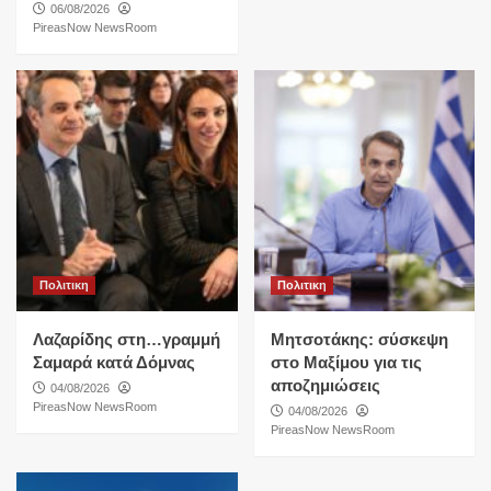
06/08/2026
PireasNow NewsRoom
Πολιτικη
Πολιτικη
Λαζαρίδης στη…γραμμή
Μητσοτάκης: σύσκεψη
Σαμαρά κατά Δόμνας
στο Μαξίμου για τις
αποζημιώσεις
04/08/2026
PireasNow NewsRoom
04/08/2026
PireasNow NewsRoom