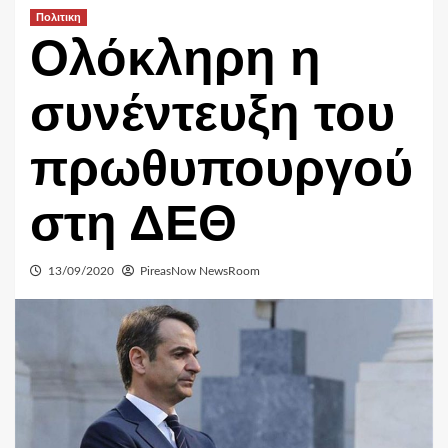
Πολιτικη
Ολόκληρη η
συνέντευξη του
πρωθυπουργού
στη ΔΕΘ
13/09/2020
PireasNow NewsRoom