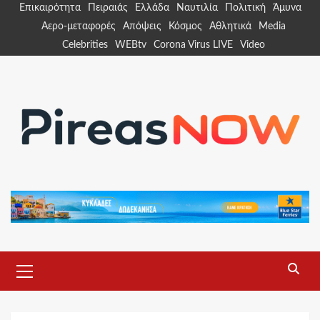
Skip
Επικαιρότητα
Πειραιάς
Ελλάδα
Ναυτιλία
Πολιτική
Άμυνα
to
Αερο-μεταφορές
Απόψεις
Κόσμος
Αθλητικά
Media
content
Celebrities
WEBtv
Corona Virus LIVE
Video
Primary
Menu