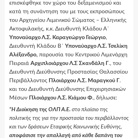
επισκέφθηκε τον χώρο του δεξαμενισμού και
κατά τη συνάντηση του με τους εκπροσώπους
του Αρχηγείου Λιμενικού Σώματος – Ελληνικής
Ακτοφυλακής, κ.κ. Διευθυντή Κλάδου Α΄
Υποναύαρχο Λ.Σ. Καραγεώργο Γεώργιο
,
Διευθυντή Κλάδου Β΄
Υποναύαρχο Λ.Σ. Τσελίκη
Αλέξανδρο,
παρουσία του Κεντρικού Λιμενάρχη
Πειραιά
Αρχιπλοιάρχου Λ.Σ Σκανδάλη Γ
., του
Διευθυντή Διεύθυνσης Προστασίας Θαλασσίου
Περιβάλλοντος
Πλοιάρχου Λ.Σ. Μαραγκού Γ
.
και του Διευθυντή Διεύθυνσης Επιχειρησιακών
Μέσων
Πλοιάρχου Λ.Σ. Κιάμου Φ
., δήλωσε:
“Η Διοίκηση της ΟΛΠ Α.Ε.
στο πλαίσιο της
πολιτικής της για την προστασία του περιβάλλοντος
και των δράσεων Εταιρικής Κοινωνικής Ευθύνης,
αποφάσισε την απαλλαγή από κάθε δαπάνη του