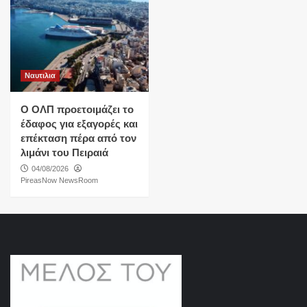
Ναυτιλια
O ΟΛΠ προετοιμάζει το
έδαφος για εξαγορές και
επέκταση πέρα από τον
λιμάνι του Πειραιά
04/08/2026
PireasNow NewsRoom