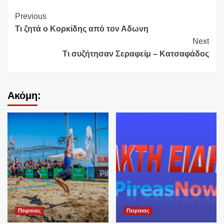
Continue
Previous
Τι ζητά ο Κορκίδης από τον Αδωνη
Reading
Next
Τι συζήτησαν Σεραφείμ – Κατσαφάδος
Ακόμη:
Πειραιας
Πειραιας