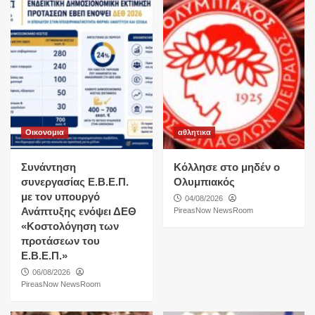
Οικονομια
αθλητικα
Συνάντηση
Κόλλησε στο μηδέν ο
συνεργασίας Ε.Β.Ε.Π.
Ολυμπιακός
με τον υπουργό
04/08/2026
Ανάπτυξης ενόψει ΔΕΘ
PireasNow NewsRoom
«Κοστολόγηση των
προτάσεων του
Ε.Β.Ε.Π.»
06/08/2026
PireasNow NewsRoom