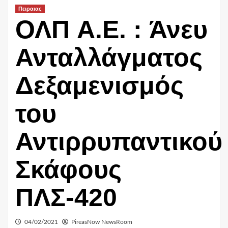
Πειραιας
ΟΛΠ A.E. : Άνευ
Ανταλλάγματος
Δεξαμενισμός
του
Αντιρρυπαντικού
Σκάφους
ΠΛΣ-420
04/02/2021
PireasNow NewsRoom