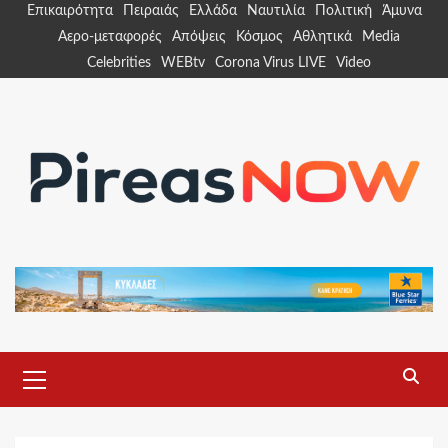
Skip
Επικαιρότητα
Πειραιάς
Ελλάδα
Ναυτιλία
Πολιτική
Άμυνα
to
Αερο-μεταφορές
Απόψεις
Κόσμος
Αθλητικά
Media
content
Celebrities
WEBtv
Corona Virus LIVE
Video
Primary
Menu