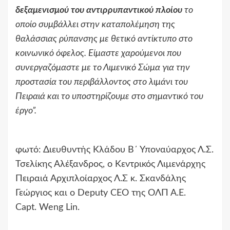
δεξαμενισμού
του αντιρρυπαντικού πλοίου
το
οποίο συμβάλλει στην καταπολέμηση της
θαλάσσιας ρύπανσης με θετικό αντίκτυπο στο
κοινωνικό όφελος. Είμαστε χαρούμενοι που
συνεργαζόμαστε με το Λιμενικό Σώμα για την
προστασία του περιβάλλοντος στο λιμάνι του
Πειραιά και το υποστηρίζουμε στο σημαντικό του
έργο”.
φωτό: Διευθυντής Κλάδου Β΄ Υποναύαρχος Λ
.
Σ
.
Τσελίκης Αλέξανδρος
,
ο Κεντρικός Λιμενάρχης
Πειραιά Αρχιπλοίαρχος Λ
.
Σ κ
.
Σκανδάλης
Γεώργιος και ο
Deputy CEO
της ΟΛΠ Α
.
Ε
.
Capt. Weng Lin.