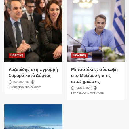
Πολιτικη
Πολιτικη
Λαζαρίδης στη…γραμμή
Μητσοτάκης: σύσκεψη
Σαμαρά κατά Δόμνας
στο Μαξίμου για τις
αποζημιώσεις
04/08/2026
PireasNow NewsRoom
04/08/2026
PireasNow NewsRoom