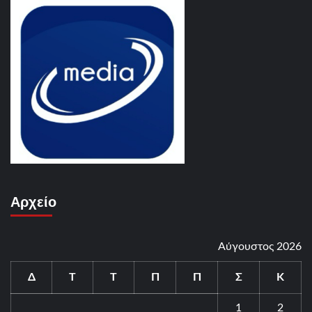
Αρχείο
Αύγουστος 2026
Δ
Τ
Τ
Π
Π
Σ
Κ
1
2